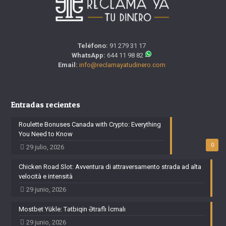
Teléfono:
91 279 31 17
WhatsApp:
644 11 98 82
Email:
info@reclamayatudinero.com
Entradas recientes
Roulette Bonuses Canada with Crypto: Everything
You Need to Know
0
29 julio, 2026
Chicken Road Slot: Avventura di attraversamento strada ad alta
velocità e intensità
29 junio, 2026
Mostbet Yükle: Tətbiqin Ətraflı İcmalı
29 junio, 2026