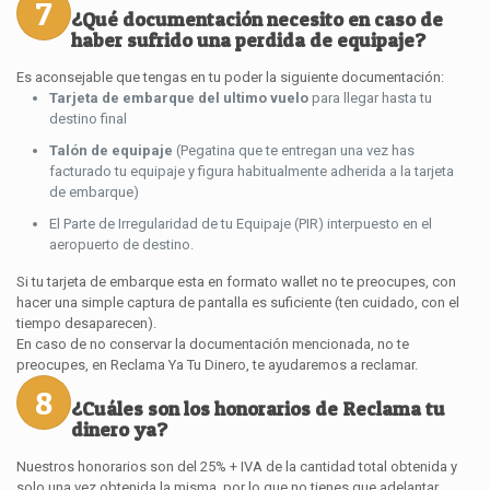
7
¿Qué documentación necesito en caso de
haber sufrido una perdida de equipaje?
Es aconsejable que tengas en tu poder la siguiente documentación:
Tarjeta de embarque del ultimo vuelo
para llegar hasta tu
destino final
Talón de equipaje
(Pegatina que te entregan una vez has
facturado tu equipaje y figura habitualmente adherida a la tarjeta
de embarque)
El Parte de Irregularidad de tu Equipaje (PIR) interpuesto en el
aeropuerto de destino.
Si tu tarjeta de embarque esta en formato wallet no te preocupes, con
hacer una simple captura de pantalla es suficiente (ten cuidado, con el
tiempo desaparecen).
En caso de no conservar la documentación mencionada, no te
preocupes, en Reclama Ya Tu Dinero, te ayudaremos a reclamar.
8
¿Cuáles son los honorarios de Reclama tu
dinero ya?
Nuestros honorarios son del 25% + IVA de la cantidad total obtenida y
solo una vez obtenida la misma, por lo que no tienes que adelantar