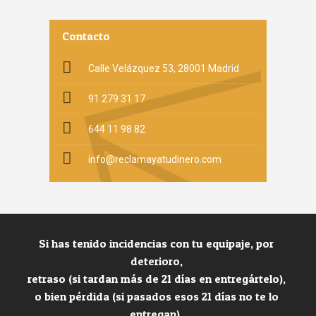
Contacto
Calle Velázquez 53, 28001 Madrid
91 279 31 17
644 11 98 82
info@reclamayatudinero.com
Si has tenido incidencias con tu equipaje, por
deterioro,
retraso (si tardan más de 21 días en entregártelo),
o bien pérdida (si pasados esos 21 días no te lo
entregan),