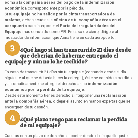
exima a la
compañía aérea del pago de la indemnización
económica
correspondiente por la pérdida.
Si tu
equipaje no ha salido por la cinta transportadora de
maletas
, debes acudir a la
oficina de tu compañía aérea en el
aeropuerto
para interponer el
Parte de Irregularidades del
Equipaje
más conocido como PIR. En caso de cierre, dirígete al
mostrador de información que Aena tiene en cada aeropuerto.
3
¿Qué hago si han transcurrido 21 días desde
que deberían de haberme entregado el
equipaje y aún no lo he recibido?
En caso de transcurrir 21 días sin tu equipaje (contando desde el día
siguiente al que se debería hacer la entrega), éste se considera perdido
y automáticamente se otorga el derecho a una
indemnización
económica por la perdida de tu equipaje
.
Desde este momento tienes derecho a interponer una
reclamación
ante la compañía aérea
, o dejar el asunto en manos expertas que se
encarguen de tu gestión.
4
¿Qué plazo tengo para reclamar la perdida
de mi equipaje?
Cuentas con un plazo de dos años a contar desde el día que llegaste a