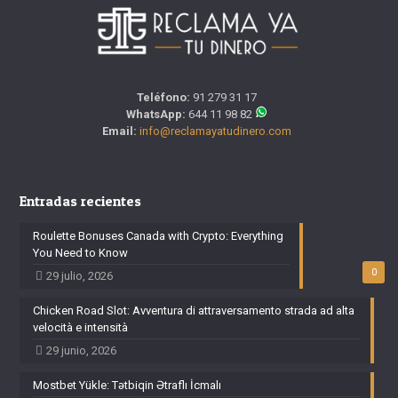
Teléfono:
91 279 31 17
WhatsApp:
644 11 98 82
Email:
info@reclamayatudinero.com
Entradas recientes
Roulette Bonuses Canada with Crypto: Everything
You Need to Know
0
29 julio, 2026
Chicken Road Slot: Avventura di attraversamento strada ad alta
velocità e intensità
29 junio, 2026
Mostbet Yükle: Tətbiqin Ətraflı İcmalı