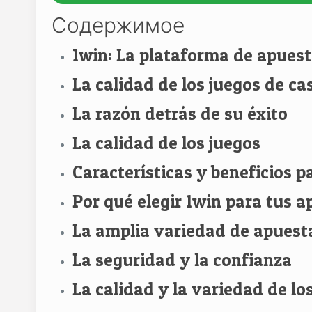
Содержимое
1win: La plataforma de apues
La calidad de los juegos de ca
La razón detrás de su éxito
La calidad de los juegos
Características y beneficios p
Por qué elegir 1win para tus a
La amplia variedad de apuesta
La seguridad y la confianza
La calidad y la variedad de lo