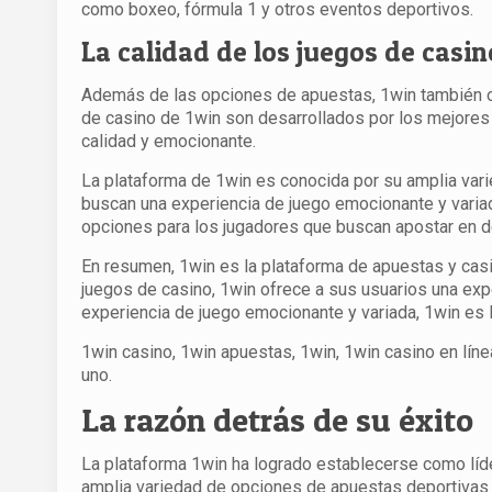
como boxeo, fórmula 1 y otros eventos deportivos.
La calidad de los juegos de casin
Además de las opciones de apuestas, 1win también ofr
de casino de 1win son desarrollados por los mejores
calidad y emocionante.
La plataforma de 1win es conocida por su amplia var
buscan una experiencia de juego emocionante y varia
opciones para los jugadores que buscan apostar en d
En resumen, 1win es la plataforma de apuestas y casi
juegos de casino, 1win ofrece a sus usuarios una exp
experiencia de juego emocionante y variada, 1win es l
1win casino, 1win apuestas, 1win, 1win casino en lín
uno.
La razón detrás de su éxito
La plataforma 1win ha logrado establecerse como líder 
amplia variedad de opciones de apuestas deportivas 