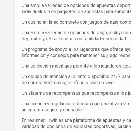
Una amplia variedad de opciones de apuestas deporti
individuales o en paquetes de apuestas para aumenta
Un casino en línea completo con juegos de azar como 
Una amplia variedad de opciones de pago, incluyendo
depositar y retirar fondos con facilidad y seguridad.
Un programa de apoyo a los jugadores que ofrece ayu
información y consejos para mantener su juego respo
Una aplicación móvil que permite a los jugadores juga
Un equipo de atención al cliente disponible 24/7 para
de correo electrónico, teléfono o chat en vivo.
Un sistema de recompensas que recompensa a los juga
Una licencia y regulación estrictas que garantizan l
un entorno seguro y confiable.
En resumen, 1win es una plataforma de apuestas y cas
variedad de opciones de apuestas deportivas, casino 