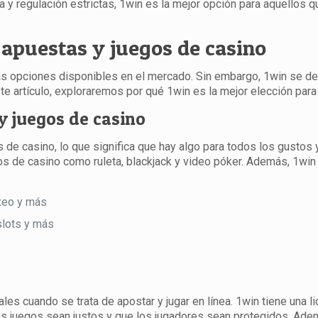
a y regulación estrictas, 1win es la mejor opción para aquellos q
s apuestas y juegos de casino
has opciones disponibles en el mercado. Sin embargo, 1win se d
ste artículo, exploraremos por qué 1win es la mejor elección par
y juegos de casino
 de casino, lo que significa que hay algo para todos los gusto
egos de casino como ruleta, blackjack y video póker. Además, 1w
oxeo y más
 slots y más
es cuando se trata de apostar y jugar en línea. 1win tiene una li
s juegos sean justos y que los jugadores sean protegidos. Ademá