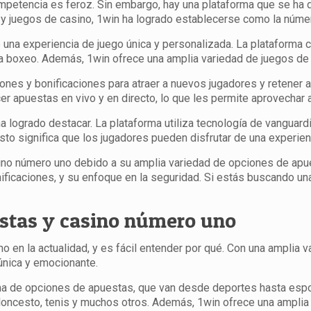
ompetencia es feroz. Sin embargo, hay una plataforma que se ha d
y juegos de casino, 1win ha logrado establecerse como la núme
e una experiencia de juego única y personalizada. La plataforma
a boxeo. Además, 1win ofrece una amplia variedad de juegos de c
es y bonificaciones para atraer a nuevos jugadores y retener a
r apuestas en vivo y en directo, lo que les permite aprovechar
logrado destacar. La plataforma utiliza tecnología de vanguardi
sto significa que los jugadores pueden disfrutar de una experienc
ino número uno debido a su amplia variedad de opciones de apu
ficaciones, y su enfoque en la seguridad. Si estás buscando una 
estas y casino número uno
o en la actualidad, y es fácil entender por qué. Con una amplia 
única y emocionante.
ma de opciones de apuestas, que van desde deportes hasta espo
aloncesto, tenis y muchos otros. Además, 1win ofrece una ampli