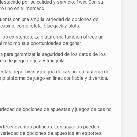
estacado por su calidad y servicio: 1win. Con su
ro uno en el mercado.
 cuenta con una amplia variedad de opciones de
asino, como ruleta, blackjack y slots.
 los existentes. La plataforma también ofrece un
 al máximo sus oportunidades de ganar.
a para garantizar la seguridad de los datos de los
ia de juego segura y tranquila.
estas deportivas y juegos de casino, su sistema de
plataforma de juego en línea confiable y divertida,
variedad de opciones de apuestas y juegos de casino,
rtes y eventos políticos. Los usuarios pueden
a variedad de opciones de apuestas en esportes,