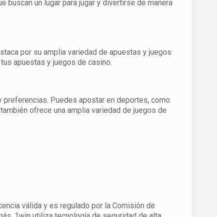
ue buscan un lugar para jugar y divertirse de manera
estaca por su amplia variedad de apuestas y juegos
a tus apuestas y juegos de casino.
s y preferencias. Puedes apostar en deportes, como
in también ofrece una amplia variedad de juegos de
cencia válida y es regulado por la Comisión de
s, 1win utiliza tecnología de seguridad de alta