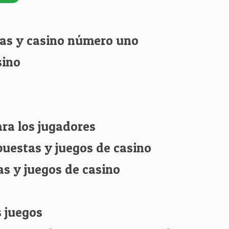
tas y casino número uno
sino
ara los jugadores
puestas y juegos de casino
s y juegos de casino
s juegos