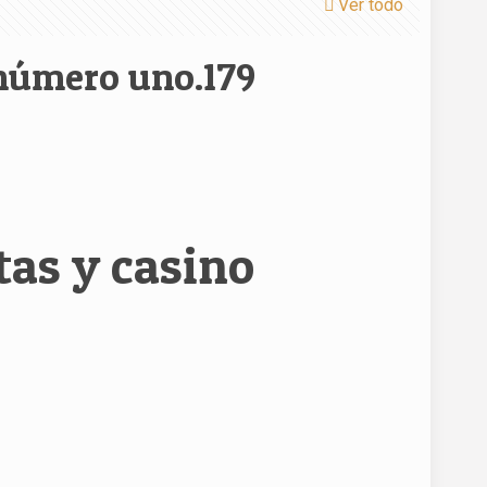
Ver todo
 número uno.179
tas y casino