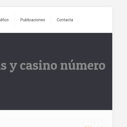
áfico
Publicaciones
Contacta
as y casino número