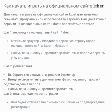
Как начать играть на официальном сайте 1хbet
Для начала играть на официальном сайте 1хbet вам не нужно
скачивать программу или использовать зеркало. Вам достаточно
перейти на официальный сайт 1хbet и зарегистрироваться.
Шаг 1: переход на официальный сайт 1хbet
Откройте браузер и введите в адресную строку адрес
официального сайта 1хbet: 1xbet.com
Нажмите на кнопку «Зарегистрироваться» в правом верхнем
углу экрана
Шаг 2: регистрация
Выберите тип аккаунта: игрок или букмекер
Введите свои личные данные: имя, фамилия, email, пароль и
подтверждение пароля
Нажмите на кнопку «Зарегистрироваться»
Шаг 3: подтверждение регистрации
Вам будет отправлено письмо с ссылкой на подтверждение
регистрации