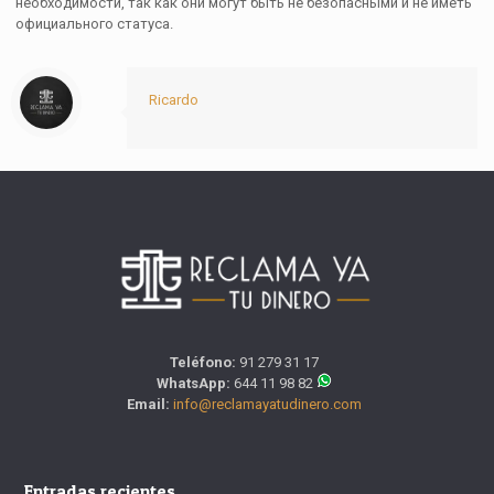
необходимости, так как они могут быть не безопасными и не иметь
официального статуса.
Ricardo
Teléfono:
91 279 31 17
WhatsApp:
644 11 98 82
Email:
info@reclamayatudinero.com
Entradas recientes