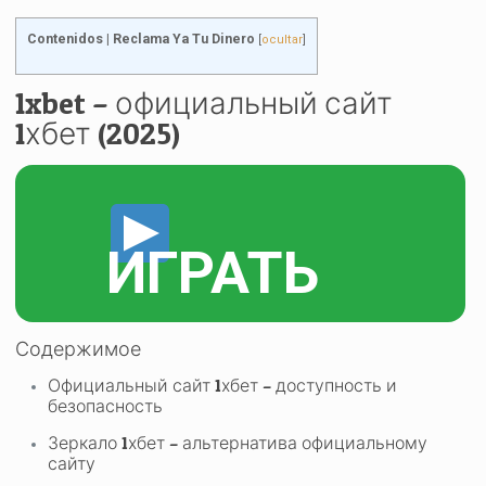
Contenidos | Reclama Ya Tu Dinero
[
ocultar
]
1xbet – официальный сайт
1хбет (2025)
ИГРАТЬ
Содержимое
Официальный сайт 1хбет – доступность и
безопасность
Зеркало 1хбет – альтернатива официальному
сайту