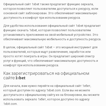
Официальный сайт 1хbet также предлагает функцию зеркала,
которое позволяет пользователям доступаться к ресурсу, если
основной сайт заблокирован. Это обеспечивает максимальную
доступность и комфорт при использовании ресурса.
Для удобства использования официальный сайт 1хbet предлагает
функцию скачать 1хbet, которая позволяет пользователям
устанавливать приложение на свой мобильный устройство. Это
обеспечивает максимальную мобильность и доступность ресурса.
В целом, официальный сайт 1хbet – это мощный инструмент для
пользователей, которые ищут развлечения, заработок или
просто хотят поиграть в игры. Он предлагает широкий спектр
услуг и функций, что обеспечивает максимальную доступность и
комфорт при использовании ресурса.
Как зарегистрироваться на официальном
сайте 1хbet
Для начала, вам нужно перейти на официальный сайт 1хбет,
который доступен по адресу 1xbet.com. Если вы не можете
доступаться к официальному сайту из-за блокировки, вы можете
использовать зеркало 1хбет, которое доступно по адресу
1xbit.com.