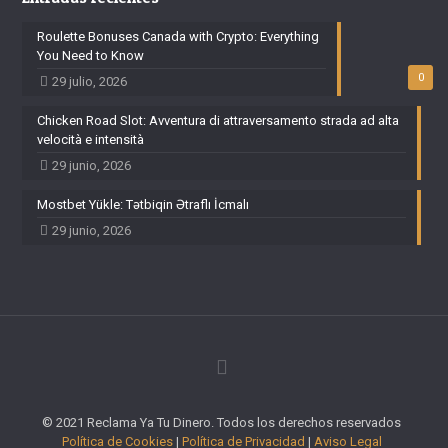
Roulette Bonuses Canada with Crypto: Everything
You Need to Know
0
29 julio, 2026
Chicken Road Slot: Avventura di attraversamento strada ad alta
velocità e intensità
29 junio, 2026
Mostbet Yükle: Tətbiqin Ətraflı İcmalı
29 junio, 2026
© 2021 Reclama Ya Tu Dinero. Todos los derechos reservados
Política de Cookies
|
Política de Privacidad
|
Aviso Legal