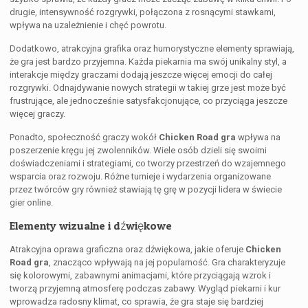
drugie, intensywność rozgrywki, połączona z rosnącymi stawkami,
wpływa na uzależnienie i chęć powrotu.
Dodatkowo, atrakcyjna grafika oraz humorystyczne elementy sprawiają,
że gra jest bardzo przyjemna. Każda piekarnia ma swój unikalny styl, a
interakcje między graczami dodają jeszcze więcej emocji do całej
rozgrywki. Odnajdywanie nowych strategii w takiej grze jest może być
frustrujące, ale jednocześnie satysfakcjonujące, co przyciąga jeszcze
więcej graczy.
Ponadto, społeczność graczy wokół
Chicken Road gra
wpływa na
poszerzenie kręgu jej zwolenników. Wiele osób dzieli się swoimi
doświadczeniami i strategiami, co tworzy przestrzeń do wzajemnego
wsparcia oraz rozwoju. Różne turnieje i wydarzenia organizowane
przez twórców gry również stawiają tę grę w pozycji lidera w świecie
gier online.
Elementy wizualne i dźwiękowe
Atrakcyjna oprawa graficzna oraz dźwiękowa, jakie oferuje
Chicken
Road gra
, znacząco wpływają na jej popularność. Gra charakteryzuje
się kolorowymi, zabawnymi animacjami, które przyciągają wzrok i
tworzą przyjemną atmosferę podczas zabawy. Wygląd piekarni i kur
wprowadza radosny klimat, co sprawia, że gra staje się bardziej