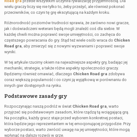
Road gra
przede wszystkim uczyniła rywalizację przyjemnością. Dla
wielu graczy liczy się nie tylko to, żeby przeżyć, ale również pokonać
przeciwników, co czyni tę grę ekscytującą na każdym kroku.
Różnorodność poziomów trudności sprawia, że zarówno nowi gracze,
jak i doświadczeni weterani będą mogli znaleźć coś dla siebie. W
każdej chwili można poprawić swoje umiejętności, co zachęca do
częstszego powracania do gry. Stąd też wiele osób wraca do
Chicken
Road gra
, aby zmierzyć się z nowymi wyzwaniami i poprawić swoje
wyniki.
W tej artykule rzucimy okiem na najważniejsze aspekty gry, badając jej
mechaniki, strategie, a także różne aspekty społeczności graczy.
Będziemy również omawiać, dlaczego
Chicken Road gra
zdobywa
coraz większą popularność i co czyni ją wyjątkową w porównaniu do
innych gier dostępnych na rynku.
Podstawowe zasady gry
Rozpoczynając naszą podróż w świat
Chicken Road gra
, warto
przyjrzeć się podstawowym zasadom, które rządzą tą wciągającą grą.
Na początku, każdy gracz staje przed wyborem konkretnej postaci,
która będzie jego reprezentantem w tej emocjonującej przygodzie. Przy
wyborze postaci, warto zwrócić uwagę na jej umiejętności, które mogą
wpłynąć na dalszy rozwój w grze.