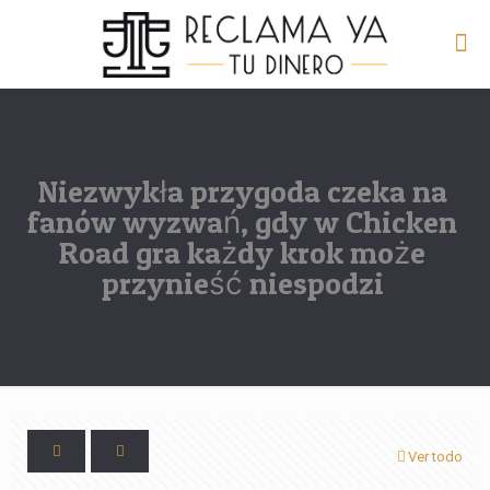
Niezwykła przygoda czeka na
fanów wyzwań, gdy w Chicken
Road gra każdy krok może
przynieść niespodzi
Ver todo