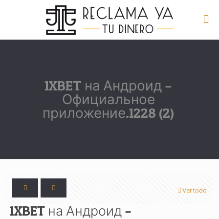
1XBET на Андроид –
Официальное
приложение.1228 (2)
Ver todo
1XBET на Андроид –