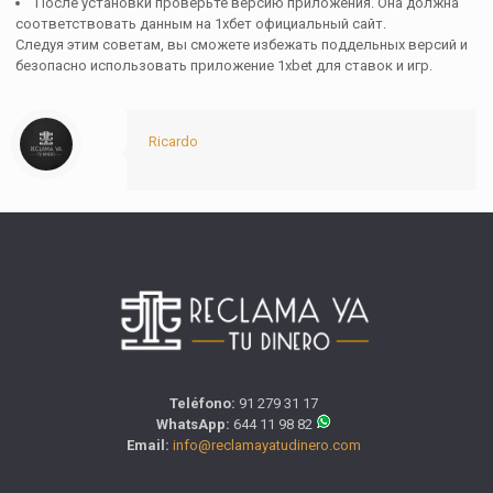
После установки проверьте версию приложения. Она должна
соответствовать данным на 1хбет официальный сайт.
Следуя этим советам, вы сможете избежать поддельных версий и
безопасно использовать приложение 1xbet для ставок и игр.
Ricardo
Teléfono:
91 279 31 17
WhatsApp:
644 11 98 82
Email:
info@reclamayatudinero.com