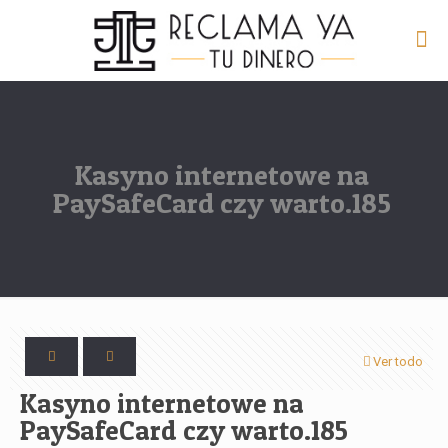
Kasyno internetowe na
PaySafeCard czy warto.185
Ver todo
Kasyno internetowe na
PaySafeCard czy warto.185