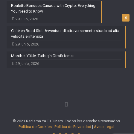
Roulette Bonuses Canada with Crypto: Everything
You Need to Know
0
29 julio, 2026
Chicken Road Slot: Avventura di attraversamento strada ad alta
velocità e intensità
29 junio, 2026
Mostbet Yükle: Tətbiqin Ətraflı İcmalı
29 junio, 2026
© 2021 Reclama Ya Tu Dinero. Todos los derechos reservados
Política de Cookies
|
Política de Privacidad
|
Aviso Legal