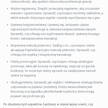
różnorodność, aby spełnić różnorodne preferencje graczy.
Ważne regulaminy: Znajdź i przeczytaj regulamin, aby zrozumieć
warunki i ograniczenia. Sprawdź, czy kasyno ma limity zakładów, a
także warunki dotyczące wypłat i zasady wycofywania się z gier.
Systemy bezpieczeństwa: Upewnij się, że kasyno używa
najnowszych technologii w zakresie bezpieczeństwa danych.
Sprawdź, czy oferują one szyfrowanie danych, systemy twojego
konta i zabezpieczenia transakcji.
Wspierane metody płatności: Zadbaj o to, czy kasyno online
akceptuje PaySafeCard jako metodę płatności. Sprawdź, czy
oferują one szybką i bezpieczną transakcję.
Oferty promocyjne: Sprawdź, czy kasyno oferuje atrakcyjne
promocje, takie jak bonusy za rejestrację, nagrody za grę lub
konkursy. To może być dobry sposób na zwiększenie swoich
szans na wygraną.
Obsługa klienta: Sprawdź, jak szybko i efektywnie obsługa klienta
odpowiada na pytania i problemy. Dobry serwis klienta jest
kluczowy w przypadku jakichkolwiek trudności, które mogą
pojawić się podczas gry.
Po zbadaniu tych aspektów, będziesz w stanie lepiej ocenić, czy