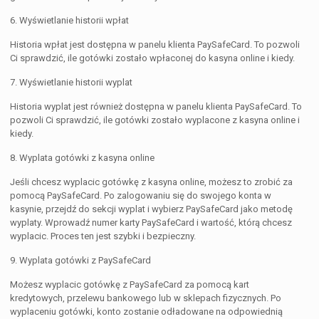
6. Wyświetlanie historii wpłat
Historia wpłat jest dostępna w panelu klienta PaySafeCard. To pozwoli
Ci sprawdzić, ile gotówki zostało wpłaconej do kasyna online i kiedy.
7. Wyświetlanie historii wyplat
Historia wyplat jest również dostępna w panelu klienta PaySafeCard. To
pozwoli Ci sprawdzić, ile gotówki zostało wyplacone z kasyna online i
kiedy.
8. Wyplata gotówki z kasyna online
Jeśli chcesz wyplacic gotówkę z kasyna online, możesz to zrobić za
pomocą PaySafeCard. Po zalogowaniu się do swojego konta w
kasynie, przejdź do sekcji wyplat i wybierz PaySafeCard jako metodę
wyplaty. Wprowadź numer karty PaySafeCard i wartość, którą chcesz
wyplacic. Proces ten jest szybki i bezpieczny.
9. Wyplata gotówki z PaySafeCard
Możesz wyplacic gotówkę z PaySafeCard za pomocą kart
kredytowych, przelewu bankowego lub w sklepach fizycznych. Po
wyplaceniu gotówki, konto zostanie odładowane na odpowiednią