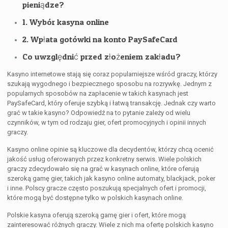
pieniądze?
1. Wybór kasyna online
2. Wpłata gotówki na konto PaySafeCard
Co uwzględnić przed złożeniem zakładu?
Kasyno internetowe stają się coraz popularniejsze wśród graczy, którzy
szukają wygodnego i bezpiecznego sposobu na rozrywkę. Jednym z
popularnych sposobów na zapłacenie w takich kasynach jest
PaySafeCard, który oferuje szybką i łatwą transakcję. Jednak czy warto
grać w takie kasyno? Odpowiedź na to pytanie zależy od wielu
czynników, w tym od rodzaju gier, ofert promocyjnych i opinii innych
graczy.
Kasyno online opinie są kluczowe dla decydentów, którzy chcą ocenić
jakość usług oferowanych przez konkretny serwis. Wiele polskich
graczy zdecydowało się na grać w kasynach online, które oferują
szeroką gamę gier, takich jak kasyno online automaty, blackjack, poker
i inne. Polscy gracze często poszukują specjalnych ofert i promocji,
które mogą być dostępne tylko w polskich kasynach online.
Polskie kasyna oferują szeroką gamę gier i ofert, które mogą
zainteresować różnych graczy. Wiele z nich ma ofertę polskich kasyno