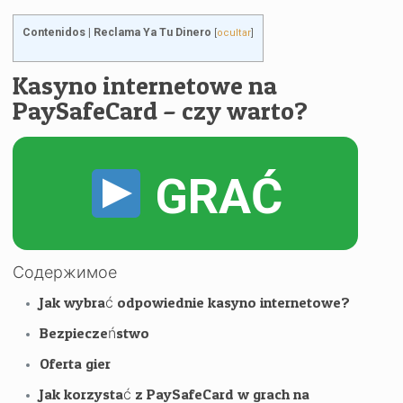
Contenidos | Reclama Ya Tu Dinero
[
ocultar
]
Kasyno internetowe na
PaySafeCard – czy warto?
GRAĆ
Содержимое
Jak wybrać odpowiednie kasyno internetowe?
Bezpieczeństwo
Oferta gier
Jak korzystać z PaySafeCard w grach na