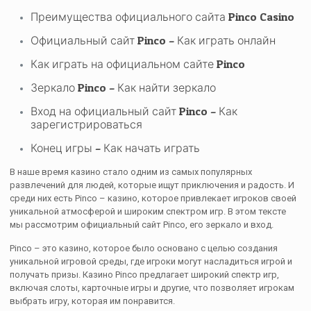
Преимущества официального сайта Pinco Casino
Официальный сайт Pinco – Как играть онлайн
Как играть на официальном сайте Pinco
Зеркало Pinco – Как найти зеркало
Вход на официальный сайт Pinco – Как
зарегистрироваться
Конец игры – Как начать играть
В наше время казино стало одним из самых популярных
развлечений для людей, которые ищут приключения и радость. И
среди них есть Pinco – казино, которое привлекает игроков своей
уникальной атмосферой и широким спектром игр. В этом тексте
мы рассмотрим официальный сайт Pinco, его зеркало и вход.
Pinco – это казино, которое было основано с целью создания
уникальной игровой среды, где игроки могут насладиться игрой и
получать призы. Казино Pinco предлагает широкий спектр игр,
включая слоты, карточные игры и другие, что позволяет игрокам
выбрать игру, которая им понравится.