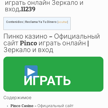
играть онлайн Зеркало и
вход.11239
Contenidos | Reclama Ya Tu Dinero
[
ocultar
]
Пинко казино – Официальный
сайт Pinco играть онлайн |
Зеркало и вход
ИГРАТЬ
Содержимое
Pinco Casino – Официальный сайт