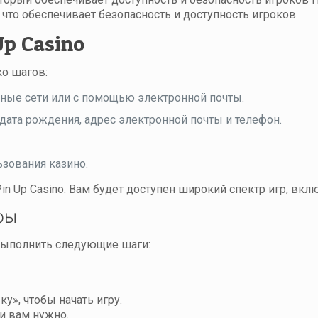
 что обеспечивает безопасность и доступность игроков.
p Casino
о шагов:
ьные сети или с помощью электронной почты.
дата рождения, адрес электронной почты и телефон.
ьзования казино.
n Up Casino. Вам будет доступен широкий спектр игр, вклю
ры
о выполнить следующие шаги:
у», чтобы начать игру.
ли вам нужно.