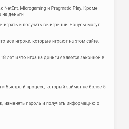
 NetEnt, Microgaming и Pragmatic Play. Кроме
 на деньги.
ть играть и получать выигрыши. Бонусы могут
то все игроки, которые играют на этом сайте,
18 лет и что игра на деньги является законной в
ой и быстрый процесс, который займет не более 5
ок, изменять пароль и получать информацию о