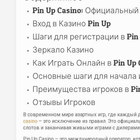
Pin Up Casino: Официальный
Вход в Казино Pin Up
Шаги для регистрации в Pin 
Зеркало Казино
Как Играть Онлайн в Pin Up 
Основные шаги для начала 
Преимущества игроков в Pin
Отзывы Игроков
В современном мире азартных игр, где каждый 
casino
– это исключение из правил. Это официаль
слотов и заканчивая живыми играми с дилерами
Pin Up Casino – это международный оператор, кот