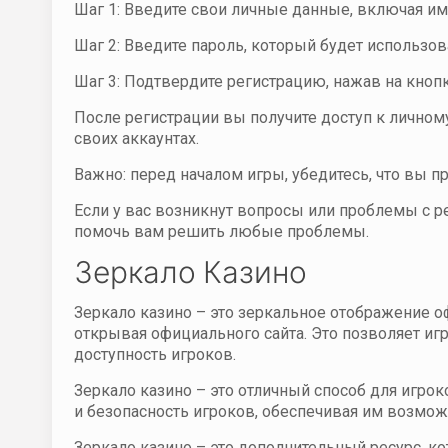
Шаг 1: Введите свои личные данные, включая им
Шаг 2: Введите пароль, который будет использов
Шаг 3: Подтвердите регистрацию, нажав на кнопк
После регистрации вы получите доступ к личном
своих аккаунтах.
Важно: перед началом игры, убедитесь, что вы пр
Если у вас возникнут вопросы или проблемы с ре
помочь вам решить любые проблемы.
Зеркало Казино
Зеркало казино – это зеркальное отображение оф
открывая официального сайта. Это позволяет игр
доступность игроков.
Зеркало казино – это отличный способ для игрок
и безопасность игроков, обеспечивая им возможн
Зеркало казино – это дополнительный ресурс, ко