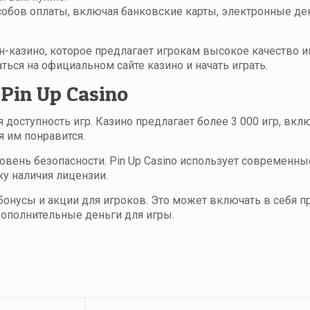
особов оплаты, включая банковские карты, электронные де
йн-казино, которое предлагает игрокам высокое качество и
аться на официальном сайте казино и начать играть.
in Up Casino
доступность игр. Казино предлагает более 3 000 игр, вклю
ая им понравится.
ень безопасности. Pin Up Casino использует современны
у наличия лицензии.
е бонусы и акции для игроков. Это может включать в себя
 дополнительные деньги для игры.