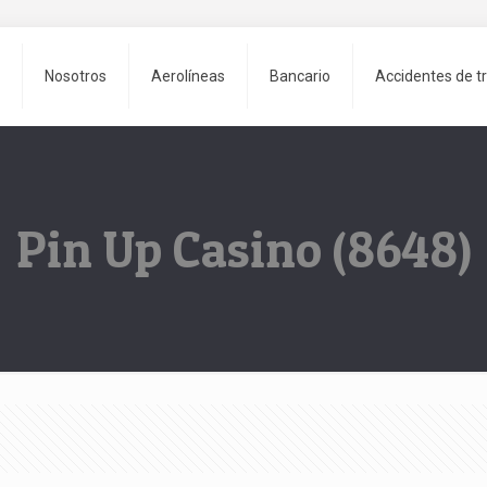
Nosotros
Aerolíneas
Bancario
Accidentes de tr
Pin Up Casino (8648)