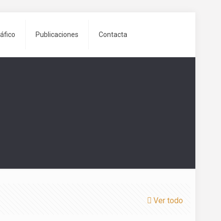
áfico
Publicaciones
Contacta
Ver todo