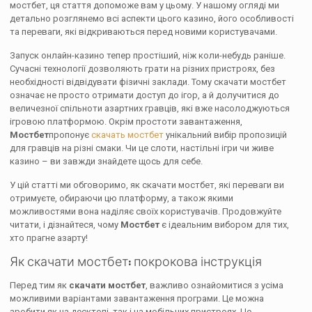
мостбет, ця стаття допоможе вам у цьому. У нашому огляді ми
детально розглянемо всі аспекти цього казино, його особливості
та переваги, які відкриваються перед новими користувачами.
Запуск онлайн-казино тепер простіший, ніж коли-небудь раніше.
Сучасні технології дозволяють грати на різних пристроях, без
необхідності відвідувати фізичні заклади. Тому скачати мостбет
означає не просто отримати доступ до ігор, а й долучитися до
величезної спільноти азартних гравців, які вже насолоджуються
ігровою платформою. Окрім простоти завантаження,
Мостбет
пропонує
скачать мостбет
унікальний вибір пропозицій
для гравців на різні смаки. Чи це слоти, настільні ігри чи живе
казино – ви завжди знайдете щось для себе.
У цій статті ми обговоримо, як скачати мостбет, які переваги ви
отримуєте, обираючи цю платформу, а також якими
можливостями вона наділяє своїх користувачів. Продовжуйте
читати, і дізнайтеся, чому
Мостбет
є ідеальним вибором для тих,
хто прагне азарту!
Як скачати мостбет: покрокова інструкція
Перед тим як
скачати мостбет
, важливо ознайомитися з усіма
можливими варіантами завантаження програми. Це можна
зробити як на десктопі, так і на мобільних пристроях. Це