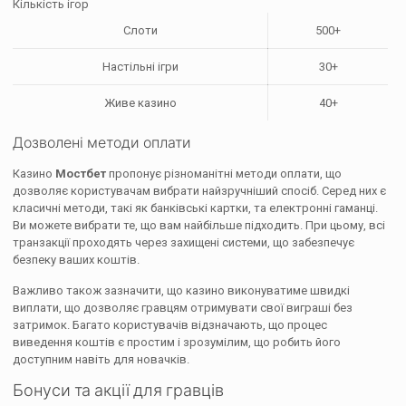
Кількість ігор
Слоти
500+
Настільні ігри
30+
Живе казино
40+
Дозволені методи оплати
Казино
Мостбет
пропонує різноманітні методи оплати, що
дозволяє користувачам вибрати найзручніший спосіб. Серед них є
класичні методи, такі як банківські картки, та електронні гаманці.
Ви можете вибрати те, що вам найбільше підходить. При цьому, всі
транзакції проходять через захищені системи, що забезпечує
безпеку ваших коштів.
Важливо також зазначити, що казино виконуватиме швидкі
виплати, що дозволяє гравцям отримувати свої виграші без
затримок. Багато користувачів відзначають, що процес
виведення коштів є простим і зрозумілим, що робить його
доступним навіть для новачків.
Бонуси та акції для гравців