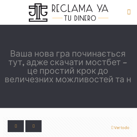
Ваша нова гра починається
тут, адже скачати мостбет –
це простий крок до
величезних можливостей та н
Ver todo