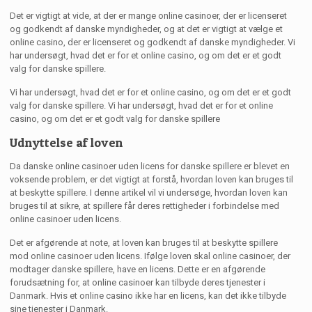
Det er vigtigt at vide, at der er mange online casinoer, der er licenseret
og godkendt af danske myndigheder, og at det er vigtigt at vælge et
online casino, der er licenseret og godkendt af danske myndigheder. Vi
har undersøgt, hvad det er for et online casino, og om det er et godt
valg for danske spillere.
Vi har undersøgt, hvad det er for et online casino, og om det er et godt
valg for danske spillere. Vi har undersøgt, hvad det er for et online
casino, og om det er et godt valg for danske spillere
Udnyttelse af loven
Da danske online casinoer uden licens for danske spillere er blevet en
voksende problem, er det vigtigt at forstå, hvordan loven kan bruges til
at beskytte spillere. I denne artikel vil vi undersøge, hvordan loven kan
bruges til at sikre, at spillere får deres rettigheder i forbindelse med
online casinoer uden licens.
Det er afgørende at note, at loven kan bruges til at beskytte spillere
mod online casinoer uden licens. Ifølge loven skal online casinoer, der
modtager danske spillere, have en licens. Dette er en afgørende
forudsætning for, at online casinoer kan tilbyde deres tjenester i
Danmark. Hvis et online casino ikke har en licens, kan det ikke tilbyde
sine tjenester i Danmark.