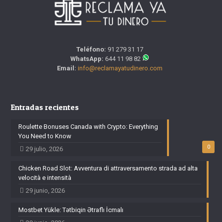
Teléfono:
91 279 31 17
WhatsApp:
644 11 98 82
Email:
info@reclamayatudinero.com
Entradas recientes
Roulette Bonuses Canada with Crypto: Everything
You Need to Know
0
29 julio, 2026
Chicken Road Slot: Avventura di attraversamento strada ad alta
velocità e intensità
29 junio, 2026
Mostbet Yükle: Tətbiqin Ətraflı İcmalı