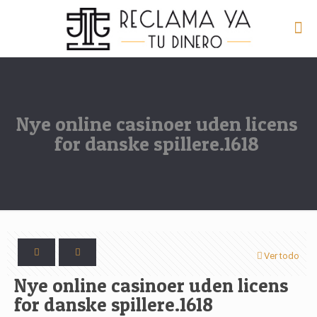
Nye online casinoer uden licens
for danske spillere.1618
Ver todo
Nye online casinoer uden licens
for danske spillere.1618