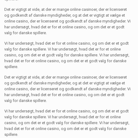
Det er vigtigt at vide, at der er mange online casinoer, der er licenseret
og godkendt af danske myndigheder, og at det er vigtigt at vælge et
online casino, der er licenseret og godkendt af danske myndigheder. Vi
har undersøgt, hvad det er for et online casino, og om det er et godt
valg for danske spillere.
Vi har undersøgt, hvad det er for et online casino, og om det er et godt
valg for danske spillere. Vi har undersøgt, hvad det er for et online
casino, og om det er et godt valg for danske spillere. Vi har undersøgt,
hvad det er for et online casino, og om det er et godt valg for danske
spillere.
Det er vigtigt at vide, at der er mange online casinoer, der er licenseret
og godkendt af danske myndigheder, og at det er vigtigt at vælge et
online casino, der er licenseret og godkendt af danske myndigheder. Vi
har undersøgt, hvad det er for et online casino, og om det er et godt
valg for danske spillere.
Vi har undersøgt, hvad det er for et online casino, og om det er et godt
valg for danske spillere. Vi har undersøgt, hvad det er for et online
casino, og om det er et godt valg for danske spillere. Vi har undersøgt,
hvad det er for et online casino, og om det er et godt valg for danske
spillere.