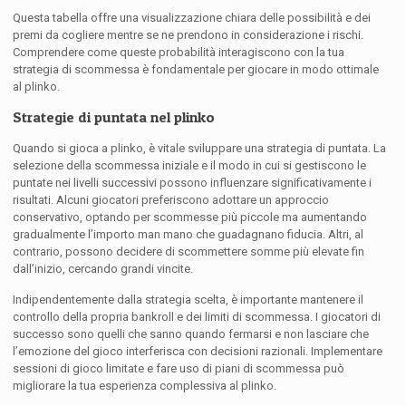
Questa tabella offre una visualizzazione chiara delle possibilità e dei
premi da cogliere mentre se ne prendono in considerazione i rischi.
Comprendere come queste probabilità interagiscono con la tua
strategia di scommessa è fondamentale per giocare in modo ottimale
al plinko.
Strategie di puntata nel plinko
Quando si gioca a plinko, è vitale sviluppare una strategia di puntata. La
selezione della scommessa iniziale e il modo in cui si gestiscono le
puntate nei livelli successivi possono influenzare significativamente i
risultati. Alcuni giocatori preferiscono adottare un approccio
conservativo, optando per scommesse più piccole ma aumentando
gradualmente l’importo man mano che guadagnano fiducia. Altri, al
contrario, possono decidere di scommettere somme più elevate fin
dall’inizio, cercando grandi vincite.
Indipendentemente dalla strategia scelta, è importante mantenere il
controllo della propria bankroll e dei limiti di scommessa. I giocatori di
successo sono quelli che sanno quando fermarsi e non lasciare che
l’emozione del gioco interferisca con decisioni razionali. Implementare
sessioni di gioco limitate e fare uso di piani di scommessa può
migliorare la tua esperienza complessiva al plinko.