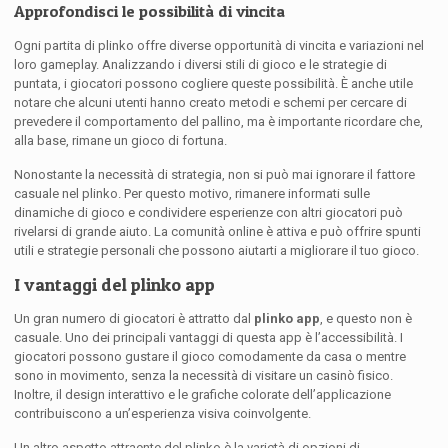
Approfondisci le possibilità di vincita
Ogni partita di plinko offre diverse opportunità di vincita e variazioni nel
loro gameplay. Analizzando i diversi stili di gioco e le strategie di
puntata, i giocatori possono cogliere queste possibilità. È anche utile
notare che alcuni utenti hanno creato metodi e schemi per cercare di
prevedere il comportamento del pallino, ma è importante ricordare che,
alla base, rimane un gioco di fortuna.
Nonostante la necessità di strategia, non si può mai ignorare il fattore
casuale nel plinko. Per questo motivo, rimanere informati sulle
dinamiche di gioco e condividere esperienze con altri giocatori può
rivelarsi di grande aiuto. La comunità online è attiva e può offrire spunti
utili e strategie personali che possono aiutarti a migliorare il tuo gioco.
I vantaggi del plinko app
Un gran numero di giocatori è attratto dal
plinko app
, e questo non è
casuale. Uno dei principali vantaggi di questa app è l’accessibilità. I
giocatori possono gustare il gioco comodamente da casa o mentre
sono in movimento, senza la necessità di visitare un casinò fisico.
Inoltre, il design interattivo e le grafiche colorate dell’applicazione
contribuiscono a un’esperienza visiva coinvolgente.
Un altro aspetto attraente del plinko è la varietà di opzioni di