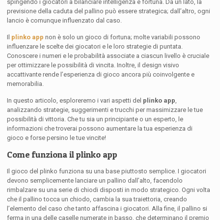
spingendo i giocatori a bilanciare intelligenza e fortuna. Da un lato, la
previsione della caduta del pallino può essere strategica; dall’altro, ogni
lancio è comunque influenzato dal caso.
Il
plinko app
non è solo un gioco di fortuna; molte variabili possono
influenzare le scelte dei giocatori e le loro strategie di puntata.
Conoscere i numeri e le probabilità associate a ciascun livello è cruciale
per ottimizzare le possibilità di vincita. Inoltre, il design visivo
accattivante rende l’esperienza di gioco ancora più coinvolgente e
memorabilia.
In questo articolo, esploreremo i vari aspetti del
plinko app
,
analizzando strategie, suggerimenti e trucchi per massimizzare le tue
possibilità di vittoria. Che tu sia un principiante o un esperto, le
informazioni che troverai possono aumentare la tua esperienza di
gioco e forse persino le tue vincite!
Come funziona il plinko app
Il gioco del plinko funziona su una base piuttosto semplice. I giocatori
devono semplicemente lanciare un pallino dall’alto, facendolo
rimbalzare su una serie di chiodi disposti in modo strategico. Ogni volta
che il pallino tocca un chiodo, cambia la sua traiettoria, creando
l’elemento del caso che tanto affascina i giocatori. Alla fine, il pallino si
ferma in una delle caselle numerate in basso, che determinano il premio