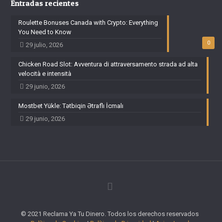
Entradas recientes
Roulette Bonuses Canada with Crypto: Everything
You Need to Know
0
29 julio, 2026
Chicken Road Slot: Avventura di attraversamento strada ad alta
velocità e intensità
29 junio, 2026
Mostbet Yükle: Tətbiqin Ətraflı İcmalı
29 junio, 2026
© 2021 Reclama Ya Tu Dinero. Todos los derechos reservados