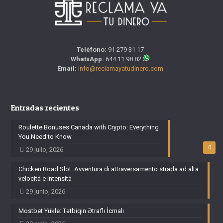
Teléfono:
91 279 31 17
WhatsApp:
644 11 98 82
Email:
info@reclamayatudinero.com
Entradas recientes
Roulette Bonuses Canada with Crypto: Everything
You Need to Know
0
29 julio, 2026
Chicken Road Slot: Avventura di attraversamento strada ad alta
velocità e intensità
29 junio, 2026
Mostbet Yükle: Tətbiqin Ətraflı İcmalı