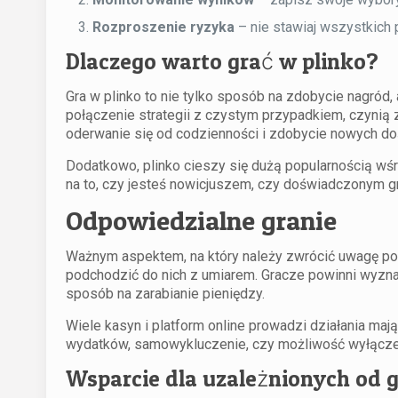
Rozproszenie ryzyka
– nie stawiaj wszystkich 
Dlaczego warto grać w plinko?
Gra w plinko to nie tylko sposób na zdobycie nagród,
połączenie strategii z czystym przypadkiem, czynią 
oderwanie się od codzienności i zdobycie nowych d
Dodatkowo, plinko cieszy się dużą popularnością wś
na to, czy jesteś nowicjuszem, czy doświadczonym g
Odpowiedzialne granie
Ważnym aspektem, na który należy zwrócić uwagę pod
podchodzić do nich z umiarem. Gracze powinni wyznacz
sposób na zarabianie pieniędzy.
Wiele kasyn i platform online prowadzi działania maj
wydatków, samowykluczenie, czy możliwość wyłączen
Wsparcie dla uzależnionych od g