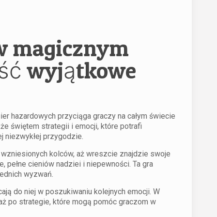
 w magicznym
eść wyjątkowe
 gier hazardowych przyciąga graczy na całym świecie
że świętem strategii i emocji, które potrafi
j niezwykłej przygodzie.
d wzniesionych kolców, aż wreszcie znajdzie swoje
, pełne cieniów nadziei i niepewności. Ta gra
wiednich wyzwań.
cają do niej w poszukiwaniu kolejnych emocji. W
h, aż po strategie, które mogą pomóc graczom w