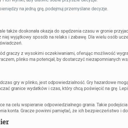
pieniędzy na jedną grę, podejmuj przemyślane decyzje.
 ale także doskonała okazja do spędzenia czasu w gronie przyjac
z niej wyjątkowy sposób na relaks i zabawę. Dla wielu osób uc
oświadczeń.
ród graczy z wysokimi oczekiwaniami, oferując możliwość wygra
raczem, plinko ma potencjał, by dostarczyć niezapomnianych ws
czas gry w plinko, jest odpowiedzialność. Gry hazardowe mogą 
ać granice wydatków i czas, który chcą poświęcić na grę. Lepiej
ące na celu wspieranie odpowiedzialnego grania. Takie podejścia 
ia konta. Gracze powinni pamiętać, że ich bezpieczeństwo i d
ier