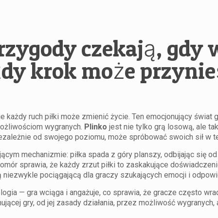
rzygody czekają, gdy
ażdy krok może przyni
ie każdy ruch piłki może zmienić życie. Ten emocjonujący świat
 możliwościom wygranych.
Plinko
jest nie tylko grą losową, ale tak
ezależnie od swojego poziomu, może spróbować swoich sił w te
ającym mechanizmie: piłka spada z góry planszy, odbijając się o
omór sprawia, że każdy zrzut piłki to zaskakujące doświadczenie
 ją niezwykle pociągającą dla graczy szukających emocji i odpo
ologia — gra wciąga i angażuje, co sprawia, że gracze często wra
nującej gry, od jej zasady działania, przez możliwość wygranyc