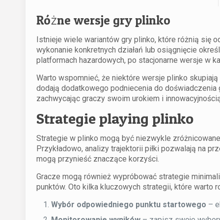
Różne wersje gry plinko
Istnieje wiele wariantów gry plinko, które różnią si
wykonanie konkretnych działań lub osiągnięcie okreś
platformach hazardowych, po stacjonarne wersje w ka
Warto wspomnieć, że niektóre wersje plinko skupiaj
dodają dodatkowego podniecenia do doświadczenia gry
zachwycając graczy swoim urokiem i innowacyjnością
Strategie playing plinko
Strategie w plinko mogą być niezwykle zróżnicowane
Przykładowo, analizy trajektorii piłki pozwalają na p
mogą przynieść znaczące korzyści.
Gracze mogą również wypróbować strategie minimaliz
punktów. Oto kilka kluczowych strategii, które warto 
Wybór odpowiedniego punktu startowego
– e
Monitorowanie wyników
– zapisz swoje wybory 