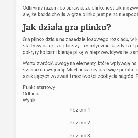
Odkryjmy razem, co sprawia, że plinko jest tak niezw
się, że każda chwila w grze plinko jest pełna niespodz
Jak działa gra plinko?
Gra plinko działa na zasadzie losowego rozkładu, w 
startowy na górze planszy. Teoretycznie, każdy rzut 
pokryty kolcami kieruje piłkę w nieprzewidywalne z
Warto zwrócić uwagę na elementy, które wpływają na 
szanse na wygraną. Mechanika gry jest więc prosta: 
szukających wyzwań i możliwości zdobycia nagród. P
Punkt startowy
Odbicie
Wynik
Poziom 1
Poziom 2
Poziom 3