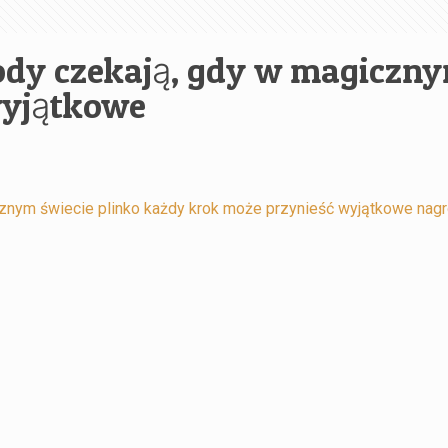
dy czekają, gdy w magiczny
wyjątkowe
nym świecie plinko każdy krok może przynieść wyjątkowe nagr