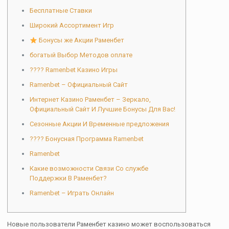
Бесплатные Ставки
Широкий Ассортимент Игр
Бонусы же Акции Раменбет
богатый Выбор Методов оплате
???? Ramenbet Казино Игры
Ramenbet – Официальный Сайт
Интернет Казино Раменбет – Зеркало,
Официальный Сайт И Лучшие Бонусы Для Вас!
Сезонные Акции И Временные предложения
???? Бонусная Программа Ramenbet
Ramenbet
Какие возможности Связи Со службе
Поддержки В Раменбет?
Ramenbet – Играть Онлайн
Новые пользователи Раменбет казино может воспользоваться