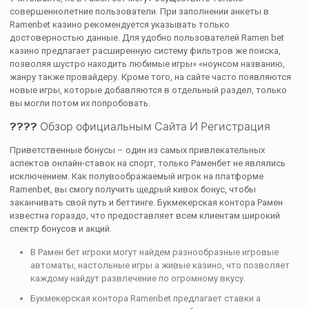
совершеннолетние пользователи. При заполнении анкеты в
Ramenbet казино рекомендуется указывать только
достоверностью данные. Для удобно пользователей Ramen bet
казино предлагает расширенную систему фильтров же поиска,
позволяя шустро находить любимые игры» «ноунсом названию,
жанру также провайдеру. Кроме того, на сайте часто появляются
новые игры, которые добавляются в отдельный раздел, только
вы могли потом их попробовать.
???? Обзор официальным Сайта И Регистрация
Приветственные бонусы – один из самых привлекательных
аспектов онлайн-ставок на спорт, только Раменбет не являлись
исключением. Как полувоображаемый игрок на платформе
Ramenbet, вы смогу получить щедрый кивок бонус, чтобы
заканчивать свой путь и беттинге. Букмекерская контора Рамен
известна гораздо, что предоставляет всем клиентам широкий
спектр бонусов и акций.
В Рамен бет игроки могут найдем разнообразные игровые
автоматы, настольные игры а живые казино, что позволяет
каждому найдут развлечение по огромному вкусу.
Букмекерская контора Ramenbet предлагает ставки а