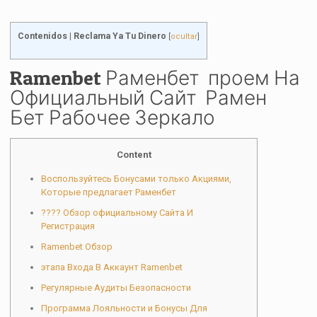
Contenidos | Reclama Ya Tu Dinero
[
ocultar
]
Ramenbet Раменбет ️ проем На
Официальный Сайт ️ Рамен
Бет Рабочее Зеркало
Content
Воспользуйтесь Бонусами только Акциями,
Которые предлагает Раменбет
???? Обзор официальному Сайта И
Регистрация
Ramenbet Обзор
этапа Входа В Аккаунт Ramenbet
Регулярные Аудиты Безопасности
Программа Лояльности и Бонусы Для