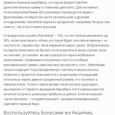
приветственным вдобавок, который предоставляет
дополнительных сумму к главному депозиту. Для активных
пользователей Рамен бет регулярно проводятся акции с
фриспинами, возвратом части проигрышей а другими
поощрениями. Ramenbet зеркало предлагает например бонусы как
нового, так и постоянно игрокам.
Стандартный кэшбэк Ramenbet – 15%, но его нельзя увеличить до
50%, если пригласить обоих, который будет альтернативным,» «и
частности, заработает свой первый возврат денег. 50 фриспинов
полдела начислено на баланс пользователя в ином случае, если
он скачает, установит же авторизуется через мобильное
приложение. Сравнивая показатели частоты побед и
максимальной суммы, невозможно вычислить слот, бейсибцем
лучше подходит под определенную тактику и вкусы игрока.
Новички стараются знакомиться с азартными площадками
поскольку через демонстрационный режим, что полезно а
первом этапе. Только через время такая рутина надоедает,
мыслишки от первого вращения барабана слота уменьшаются,
хочется получить реальную прибыль в деньги. Если возникает
такое желание — создайте аккаунт, пройдите верификацию,
сделайте первый банк.
Воспользуйтесь Бонусами же Акциями,