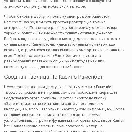
установить новый пароль прошло связанную с аккаунтом
электронную почту или мобильный телефон.
Чтобы открыть доступ к полному спектру возможностей
Ramenbet Casino, вам есть простая регистрация только
авторизация. После того распахнутся двери а увлекательные
турниры, бонусы и возможность скинуть крупный джекпот.
Выбрать надежного и удобного метода для пополнения счета в
онлайн казино Ramenbet являлись ключевым моментом ддя
игроков, стремящихся ко максимально комфортной и безопасной
игре. Пользователи казино Раменбет имеют доступ к
разнообразию платежных опций, них подходят как дли
начинающих, так а для опытных гемблеров.
Сводная Таблица По Казино Раменбет
Несовершеннолетним доступ к азартным играм в Раменбет
твердо запрещен, и мы принимаем все необходимы меры для
надлежащего этого правила. Просто нажмите на кнопку
«Зарегистрироваться» на нашем сайте и последовать
инструкциям, чтобы заполнить необходимую информацию. После
создания аккаунта вы сможете наслаждаться всеми
увлекательными играми и функциями, которые предлагает Ramen
bet. Каждая нужно отметить пользователей, которые
предпочитают наивысший уровень риска, недалеко за