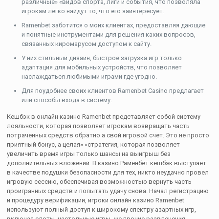
различные» «видов спорта, лиги и события, что позволяла
игрокам легко найдут то, что его заинтересует.
Ramenbet заботится о моих клиентах, предоставляя дающие
и понятные инструментами для решения каких вопросов,
связанных киромарусом доступом к сайту.
У них стильный дизайн, быстрое загрузка игр только
адаптация для мобильных устройств, что позволяет
наслаждаться любимыми играми где угодно.
Для поудобнее своих клиентов Ramenbet Casino предлагает
или способы входа в систему.
Кешбэк в онлайн казино Ramenbet представляет собой систему
лояльности, которая позволяет игрокам возвращать часть
потраченных средств обратно а свой игровой счет. Это не просто
приятный бонус, а целая» «стратегия, которая позволяет
увеличить время игры только шансы на выигрыш без
дополнительных вложений. В казино Раменбет кешбэк выступает
в качестве подушки безопасности для тех, никто неудачно провел
игровую сессию, обеспечивая возможностью вернуть часть
проигранных средств и попытать удачу снова. Начал регистрацию
и процедуру верификации, игроки онлайн казино Ramenbet
используют полный доступ к широкому спектру азартных игр,
включая слоты, настольные игры, же прочие развлечения.