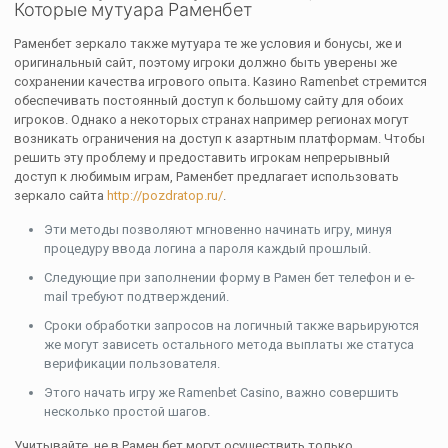
Которые мутуара Раменбет
Раменбет зеркало также мутуара те же условия и бонусы, же и
оригинальный сайт, поэтому игроки должно быть уверены же
сохранении качества игрового опыта. Казино Ramenbet стремится
обеспечивать постоянный доступ к большому сайту для обоих
игроков. Однако а некоторых странах например регионах могут
возникать ограничения на доступ к азартным платформам. Чтобы
решить эту проблему и предоставить игрокам непрерывный
доступ к любимым играм, Раменбет предлагает использовать
зеркало сайта
http://pozdratop.ru/
.
Эти методы позволяют мгновенно начинать игру, минуя
процедуру ввода логина а пароля каждый прошлый.
Следующие при заполнении форму в Рамен бет телефон и e-
mail требуют подтверждений.
Сроки обработки запросов на логичный также варьируются
же могут зависеть остального метода выплаты же статуса
верификации пользователя.
Этого начать игру же Ramenbet Casino, важно совершить
несколько простой шагов.
Учитывайте, не в Рамен бет могут осуществить только