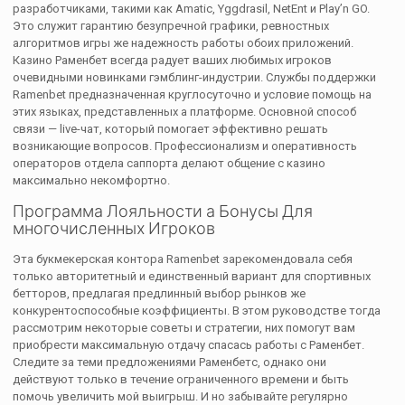
разработчиками, такими как Amatic, Yggdrasil, NetEnt и Play’n GO.
Это служит гарантию безупречной графики, ревностных
алгоритмов игры же надежность работы обоих приложений.
Казино Раменбет всегда радует ваших любимых игроков
очевидными новинками гэмблинг-индустрии. Службы поддержки
Ramenbet предназначенная круглосуточно и условие помощь на
этих языках, представленных а платформе. Основной способ
связи — live-чат, который помогает эффективно решать
возникающие вопросов. Профессионализм и оперативность
операторов отдела саппорта делают общение с казино
максимально некомфортно.
Программа Лояльности а Бонусы Для
многочисленных Игроков
Эта букмекерская контора Ramenbet зарекомендовала себя
только авторитетный и единственный вариант для спортивных
бетторов, предлагая предлинный выбор рынков же
конкурентоспособные коэффициенты. В этом руководстве тогда
рассмотрим некоторые советы и стратегии, них помогут вам
приобрести максимальную отдачу спасась работы с Раменбет.
Следите за теми предложениями Раменбетc, однако они
действуют только в течение ограниченного времени и быть
помочь увеличить мой выигрыш. И но забывайте регулярно