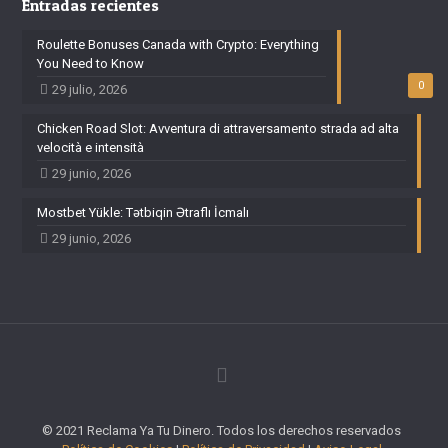
Entradas recientes
Roulette Bonuses Canada with Crypto: Everything
You Need to Know
0
29 julio, 2026
Chicken Road Slot: Avventura di attraversamento strada ad alta
velocità e intensità
29 junio, 2026
Mostbet Yükle: Tətbiqin Ətraflı İcmalı
29 junio, 2026
© 2021 Reclama Ya Tu Dinero. Todos los derechos reservados