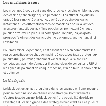
Les machines à sous
Les machines à sous sont sans doute les jeux les plus emblématiques
des casinos, tant en ligne qu’en personne. Elles attirent les joueurs
grâce à leur simplicité et à leur capacité de produire des gains
instantanés. Les différents thèmes de machines à sous, allant des
aventures fantastiques aux films populaires, permettent à chaque
joueur de trouver un jeu qui lui correspond. De plus, les jackpots
progressifs offrent des gains potentiels énormes, augmentant ainsi
l’excitation.
Pour maximiser l’expérience, il est essentiel de bien comprendre les
règles spécifiques de chaque machine à sous. Les taux de retour aux
joueurs (RTP) peuvent grandement varier d’un jeu à l’autre. Par
conséquent, avant de s’engager, il est judicieux de consulter le RTP et
les lignes de paiement de chaque machine, afin de faire un choix éclairé
et optimisé.
Le blackjack
Le blackjack est un autre jeu phare dans les casinos en ligne, reconnu
pour sa combinaison de chance et de stratégie. Contrairement à
d’autres jeux de casino, le blackjack offre la possibilité de réduire
l’avantage du casino grâce à des stratégies bien établies. Les joueurs