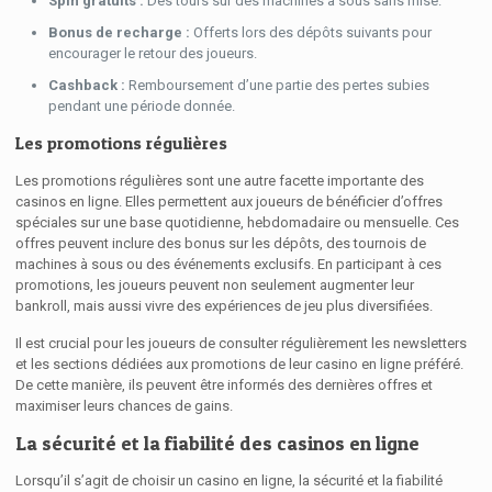
Spin gratuits :
Des tours sur des machines à sous sans mise.
Bonus de recharge :
Offerts lors des dépôts suivants pour
encourager le retour des joueurs.
Cashback :
Remboursement d’une partie des pertes subies
pendant une période donnée.
Les promotions régulières
Les promotions régulières sont une autre facette importante des
casinos en ligne. Elles permettent aux joueurs de bénéficier d’offres
spéciales sur une base quotidienne, hebdomadaire ou mensuelle. Ces
offres peuvent inclure des bonus sur les dépôts, des tournois de
machines à sous ou des événements exclusifs. En participant à ces
promotions, les joueurs peuvent non seulement augmenter leur
bankroll, mais aussi vivre des expériences de jeu plus diversifiées.
Il est crucial pour les joueurs de consulter régulièrement les newsletters
et les sections dédiées aux promotions de leur casino en ligne préféré.
De cette manière, ils peuvent être informés des dernières offres et
maximiser leurs chances de gains.
La sécurité et la fiabilité des casinos en ligne
Lorsqu’il s’agit de choisir un casino en ligne, la sécurité et la fiabilité