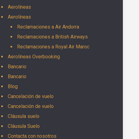
Aerolíneas
Aerolíneas
Reclamaciones a Air Andorra
Reclamaciones a British Airways
Reclamaciones a Royal Air Maroc
Aerolíneas Overbooking
Bancario
Bancario
Blog
Cancelación de vuelo
Cancelación de vuelo
Cláusula suelo
Cláusula Suelo
Contacta con nosotros