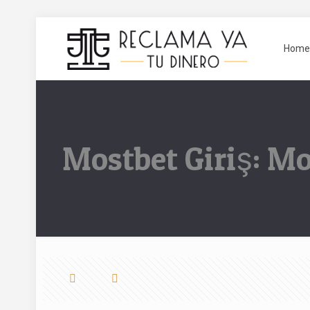
Home
Mostbet Giriş: Mos