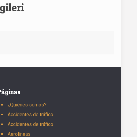
gileri
Páginas
¿Quiénes somos?
Accidentes de tráfico
Accidentes de tráfico
Aerolíneas