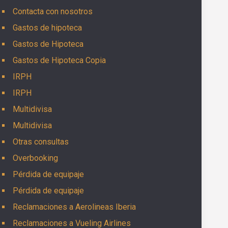
Contacta con nosotros
Gastos de hipoteca
Gastos de Hipoteca
Gastos de Hipoteca Copia
IRPH
IRPH
Multidivisa
Multidivisa
Otras consultas
Overbooking
Pérdida de equipaje
Pérdida de equipaje
Reclamaciones a Aerolineas Iberia
Reclamaciones a Vueling Airlines