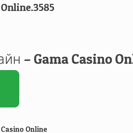
Online.3585
йн – Gama Casino On
Casino Online