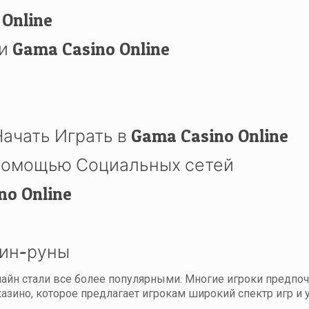
Online
 Gama Casino Online
ачать Играть в Gama Casino Online
 помощью Социальных сетей
no Online
пин-руны
лайн стали все более популярными. Многие игроки предпоч
казино, которое предлагает игрокам широкий спектр игр и у