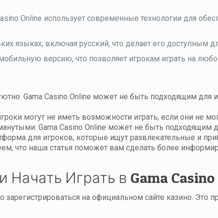
asino Online использует современные технологии для обе
ких языках, включая русский, что делает его доступным дл
 мобильную версию, что позволяет игрокам играть на любо
уютно: Gama Casino Online может не быть подходящим для
гроки могут не иметь возможности играть, если они не мо
манутыми: Gama Casino Online может не быть подходящим д
латформа для игроков, которые ищут развлекательные и при
еем, что наша статья поможет вам сделать более информи
 Начать Играть в Gama Casino 
жно зарегистрироваться на официальном сайте казино. Это 