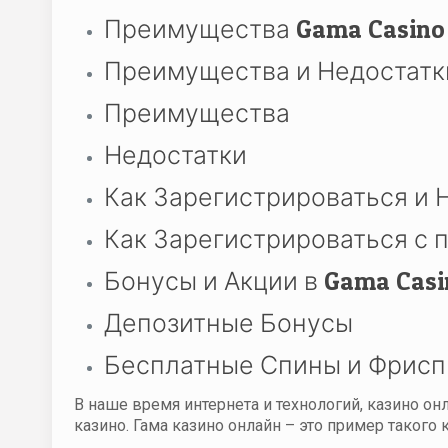
Преимущества Gama Casino 
Преимущества и Недостатки
Преимущества
Недостатки
Как Зарегистрироваться и Н
Как Зарегистрироваться с
Бонусы и Акции в Gama Casi
Депозитные Бонусы
Бесплатные Спины и Фрис
В наше время интернета и технологий, казино он
казино. Гама казино онлайн – это пример такого 