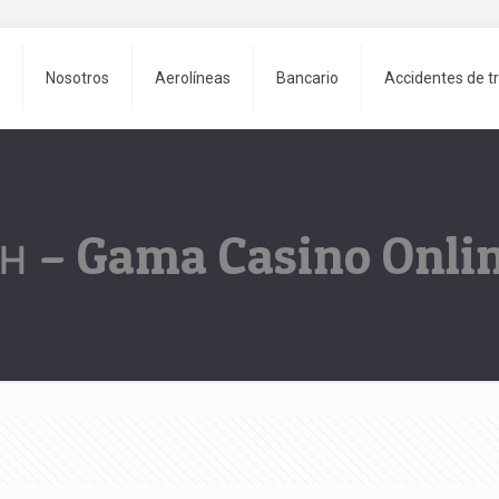
Nosotros
Aerolíneas
Bancario
Accidentes de tr
 – Gama Casino Onli