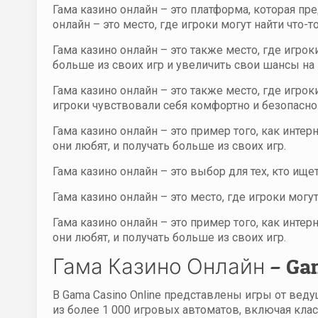
Гама казино онлайн – это платформа, которая пре
онлайн – это место, где игроки могут найти что-т
Гама казино онлайн – это также место, где игрок
больше из своих игр и увеличить свои шансы н
Гама казино онлайн – это также место, где игрок
игроки чувствовали себя комфортно и безопасно
Гама казино онлайн – это пример того, как интер
они любят, и получать больше из своих игр.
Гама казино онлайн – это выбор для тех, кто ище
Гама казино онлайн – это место, где игроки могут
Гама казино онлайн – это пример того, как интер
они любят, и получать больше из своих игр.
Гама Казино Онлайн – Gam
В Gama Casino Online представлены игры от ведущи
из более 1 000 игровых автоматов, включая кла