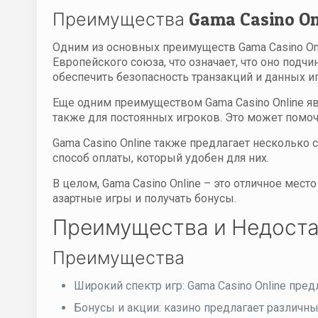
Преимущества Gama Casino On
Одним из основных преимуществ Gama Casino Onl
Европейского союза, что означает, что оно подч
обеспечить безопасность транзакций и данных и
Еще одним преимуществом Gama Casino Online яв
также для постоянных игроков. Это может помо
Gama Casino Online также предлагает несколько спо
способ оплаты, который удобен для них.
В целом, Gama Casino Online – это отличное мес
азартные игры и получать бонусы.
Преимущества и Недостат
Преимущества
Широкий спектр игр: Gama Casino Online пред
Бонусы и акции: казино предлагает различны