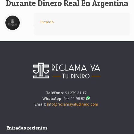
Durante Dinero Real En Argentina
Ricardo
Teléfono:
91 279 31 17
WhatsApp:
644 11 98 82
Email:
info@reclamayatudinero.com
Entradas recientes