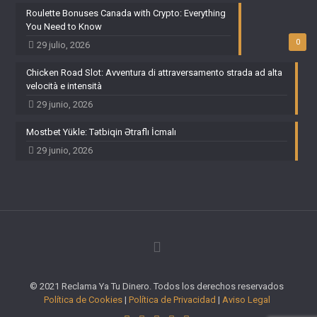
Roulette Bonuses Canada with Crypto: Everything
You Need to Know
0
29 julio, 2026
Chicken Road Slot: Avventura di attraversamento strada ad alta
velocità e intensità
29 junio, 2026
Mostbet Yükle: Tətbiqin Ətraflı İcmalı
29 junio, 2026
© 2021 Reclama Ya Tu Dinero. Todos los derechos reservados
Política de Cookies
|
Política de Privacidad
|
Aviso Legal