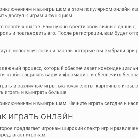
к приключениям и выигрышам в этом популярном онлайн-каз
ить доступ к играм и функциям.
о простых шагов. Вам нужно ввести свои личные данные, 
роль и подтвердить его. После регистрации, вам будет о
аунт, используя логин и пароль, которые вы выбрали при р
и надежный процесс, который обеспечивает конфиденциаль
ти, чтобы защитить вашу информацию и обеспечить безопа
грать в различные игры, включая слоты, карточные игры, 
ь играть и выиграть больше.
 приключениям и выигрышам. Начните играть сегодня и насл
ак играть онлайн
которое предлагает игрокам широкий спектр игр и развлечен
предлагает игрокам.