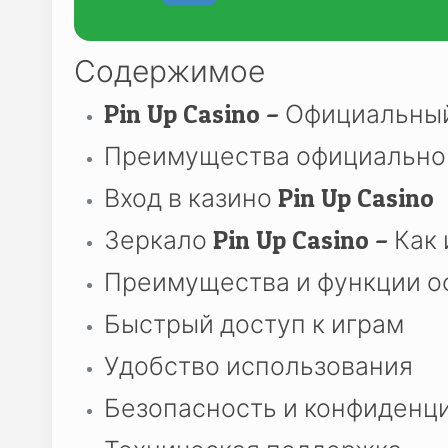
Содержимое
Pin Up Casino – Официальны
Преимущества официального
Вход в казино Pin Up Casino
Зеркало Pin Up Casino – Как
Преимущества и функции оф
Быстрый доступ к играм
Удобство использования
Безопасность и конфиденц