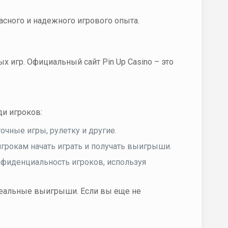
пасного и надежного игрового опыта.
х игр. Официальный сайт Pin Up Casino – это
ди игроков:
очные игры, рулетку и другие.
игрокам начать играть и получать выигрыши.
нфиденциальность игроков, используя
 реальные выигрыши. Если вы еще не