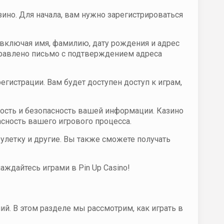
ино. Для начала, вам нужно зарегистрироваться
включая имя, фамилию, дату рождения и адрес
тправлено письмо с подтверждением адреса
егистрации. Вам будет доступен доступ к играм,
ность и безопасность вашей информации. Казино
сность вашего игрового процесса.
рулетку и другие. Вы также сможете получать
аждайтесь играми в Pin Up Casino!
ий. В этом разделе мы рассмотрим, как играть в