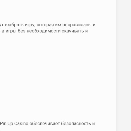
т выбрать игру, которая им понравилась, и
ть в игры без необходимости скачивать и
in Up Casino обеспечивает безопасность и
.