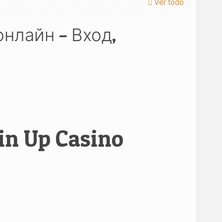
Ver todo
онлайн – Вход,
n Up Casino