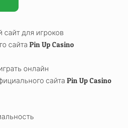
й сайт для игроков
 сайта Pin Up Casino
 играть онлайн
ициального сайта Pin Up Casino
иальность