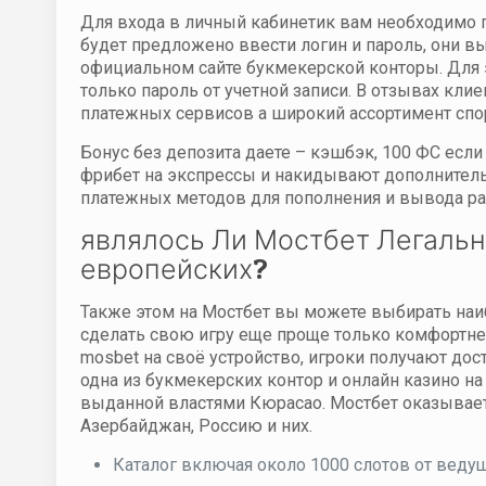
Для входа в личный кабинетик вам необходимо п
будет предложено ввести логин и пароль, они в
официальном сайте букмекерской конторы. Для э
только пароль от учетной записи. В отзывах кл
платежных сервисов а широкий ассортимент спо
Бонус без депозита даете – кэшбэк, 100 ФС есл
фрибет на экспрессы и накидывают дополнитель
платежных методов для пополнения и вывода 
являлось Ли Мостбет Легальн
европейских?
Также этом на Мостбет вы можете выбирать наи
сделать свою игру еще проще только комфортнее
mosbet на своё устройство, игроки получают дост
одна из букмекерских контор и онлайн казино на
выданной властями Кюрасао. Мостбет оказывает 
Азербайджан, Россию и них.
Каталог включая около 1000 слотов от ведущи