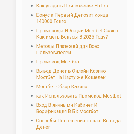
Как угадать Приложение На Ios
Бонус а Первый Депозит конца
140000 Тенге
Промокоды И Акции Mostbet Casino:
Как иметь Бонусы В 2025 Году?
Методы Платежей ддя Всех
Пользователей
Промокод Мостбет
Вывод Денег в Онлайн Казино
Мостбет На Карту же Кошелек
Мостбет Обзор Казино
как Использовать Промокод Mostbet
Вход В личными Кабинет И
Верификация В Бк Мостбет
Способы Пополнения только Вывода
Денег