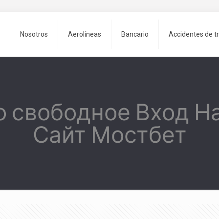
Nosotros
Aerolíneas
Bancario
Accidentes de tr
о свободное Вход 
Сайт Мостбет