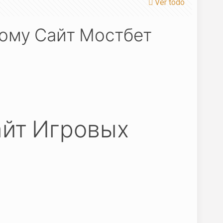
Ver todo
ному Сайт Мостбет
айт Игровых