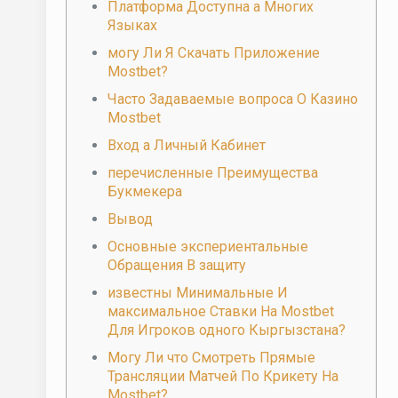
Платформа Доступна а Многих
Языках
могу Ли Я Скачать Приложение
Mostbet?
Часто Задаваемые вопроса О Казино
Mostbet
Вход а Личный Кабинет
перечисленные Преимущества
Букмекера
Вывод
Основные экспериентальные
Обращения В защиту
известны Минимальные И
максимальное Ставки На Mostbet
Для Игроков одного Кыргызстана?
Могу Ли что Смотреть Прямые
Трансляции Матчей По Крикету На
Mostbet?