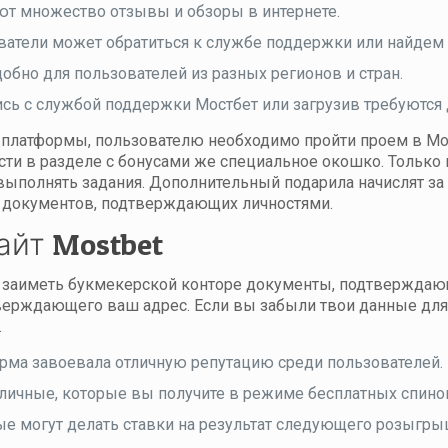
ют множество отзывы и обзоры в интернете.
ватели может обратиться к службе поддержки или найдем
обно для пользователей из разных регионов и стран.
ь с службой поддержки Мостбет или загрузив требуются 
латформы, пользователю необходимо пройти проем в Most
сти в разделе с бонусами же специальное окошко. Только
 выполнять задания. Дополнительный подарила начислят з
м документов, подтверждающих личностями.
йт Mostbet
 заиметь букмекерской конторе документы, подтверждающ
тверждающего ваш адрес. Если вы забыли твои данные для
.
орма завоевала отличную репутацию среди пользователей.
иличные, которые вы получите в режиме бесплатных спино
ые могут делать ставки на результат следующего розыгры