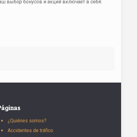
аш выбор бонусов и акций включает в себя:
Páginas
¿Quiénes somos?
Accidentes de tráfico