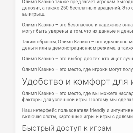
Олимп Казино также предлагает игрокам выгодн
депозит, а также 250 бесплатных вращений. Это 
выигрыш.
Олимп Казино – это безопасное и надежное онла
могут быть уверены в том, что их данные и ден
Таким образом, Олимп Казино – это идеальное ме
деньги или в демонстрационном режиме, а такж
Олимп Казино – это выбор для тех, кто ищет луч
Олимп Казино – это место, где игроки могут пол
Удобство и комфорт для 
Олимп Казино – это место, где вы можете насла
факторы для успешной игры. Поэтому мы сделали
Наш интерфейс пользователя friendly и интуитив
включая слоты, карточные игры и игры с долями,
Быстрый доступ к играм