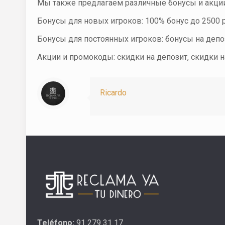
Мы также предлагаем различные бонусы и акции,
Бонусы для новых игроков: 100% бонус до 2500 
Бонусы для постоянных игроков: бонусы на депоз
Акции и промокоды: скидки на депозит, скидки н
Ricardo
Teléfono:
91 279 31 17