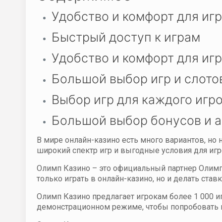
Удобство и комфорт для иг
Быстрый доступ к играм
Удобство и комфорт для иг
Большой выбор игр и слото
Выбор игр для каждого игр
Большой выбор бонусов и 
В мире онлайн-казино есть много вариантов, но 
широкий спектр игр и выгодные условия для игр
Олимп Казино – это официальный партнер Олимп Б
только играть в онлайн-казино, но и делать ставк
Олимп Казино предлагает игрокам более 1 000 игр
демонстрационном режиме, чтобы попробовать и