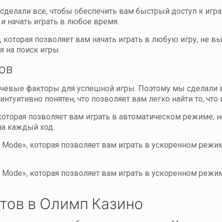
ы сделали все, чтобы обеспечить вам быстрый доступ к иг
 и начать играть в любое время.
которая позволяет вам начать играть в любую игру, не вы
я на поиск игры.
ов
ючевые факторы для успешной игры. Поэтому мы сделали в
интуитивно понятен, что позволяет вам легко найти то, что
оторая позволяет вам играть в автоматическом режиме, не
 на каждый ход.
Mode», которая позволяет вам играть в ускоренном режиме,
Mode», которая позволяет вам играть в ускоренном режиме,
тов в Олимп Казино