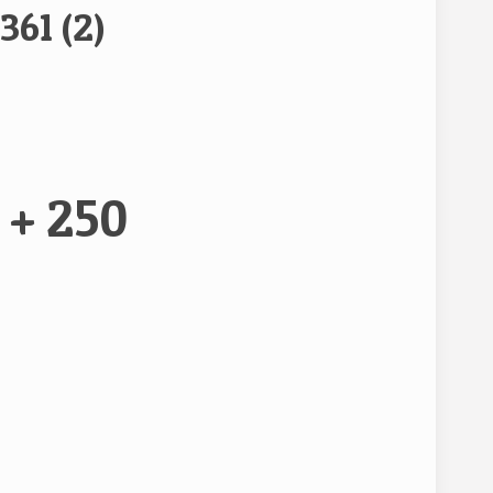
61 (2)
+ 250