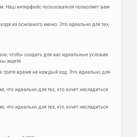
рам. Наш интерфейс пользователя позволяет вам
ходя из основного меню. Это идеально для тех,
се, чтобы создать для вас идеальные условия
 вы ищете.
 тратя время на каждый ход. Это идеально для
 что идеально для тех, кто хочет насладиться
 что идеально для тех, кто хочет насладиться