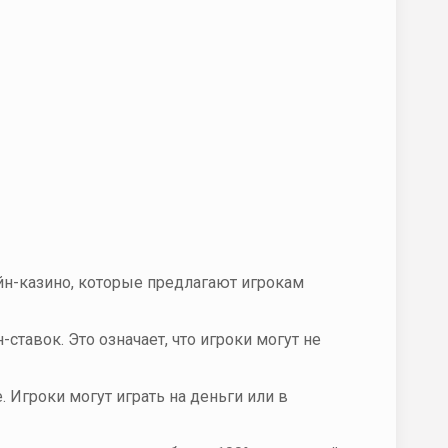
айн-казино, которые предлагают игрокам
тавок. Это означает, что игроки могут не
. Игроки могут играть на деньги или в