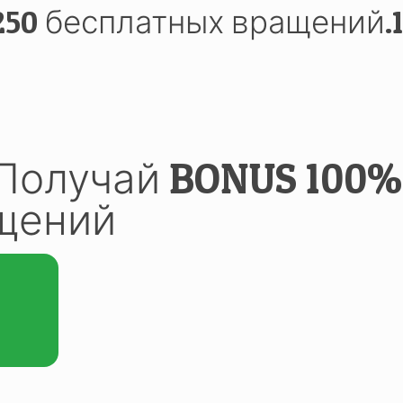
250 бесплатных вращений.13
Получай BONUS 100% 
щений