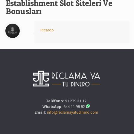
Establishment Slot Siteleri Ve
Bonusları
Ricardo
Teléfono:
91 279 31 17
WhatsApp:
644 11 98 82
Email:
info@reclamayatudinero.com