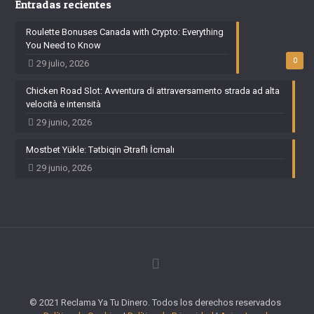
Entradas recientes
Roulette Bonuses Canada with Crypto: Everything
You Need to Know
0
29 julio, 2026
Chicken Road Slot: Avventura di attraversamento strada ad alta
velocità e intensità
29 junio, 2026
Mostbet Yükle: Tətbiqin Ətraflı İcmalı
29 junio, 2026
© 2021 Reclama Ya Tu Dinero. Todos los derechos reservados