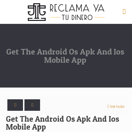
Get The Android Os Apk And Ios
Mobile App
Ver todo
Get The Android Os Apk And Ios
Mobile App