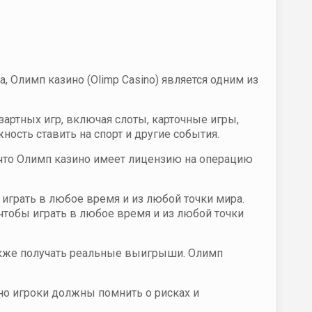
, Олимп казино (Olimp Casino) является одним из
зартных игр, включая слоты, карточные игры,
ность ставить на спорт и другие события.
у что Олимп казино имеет лицензию на операцию
 играть в любое время и из любой точки мира.
чтобы играть в любое время и из любой точки
также получать реальные выигрыши. Олимп
 но игроки должны помнить о рисках и