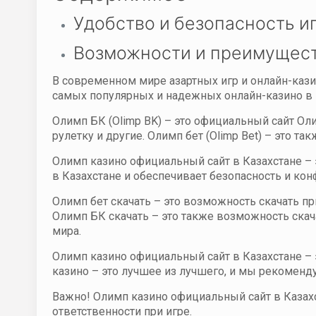
Удобство и безопасность и
Возможности и преимущест
В современном мире азартных игр и онлайн-казин
самых популярных и надежных онлайн-казино в 
Олимп БК (Olimp BK) – это официальный сайт Ол
рулетку и другие. Олимп бет (Olimp Bet) – это т
Олимп казино официальный сайт в Казахстане – 
в Казахстане и обеспечивает безопасность и ко
Олимп бет скачать – это возможность скачать п
Олимп БК скачать – это также возможность скач
мира.
Олимп казино официальный сайт в Казахстане – 
казино – это лучшее из лучшего, и мы рекоменд
Важно! Олимп казино официальный сайт в Казахс
ответственности при игре.