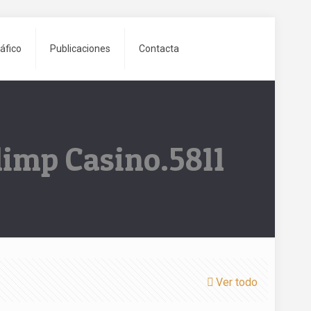
áfico
Publicaciones
Contacta
mp Casino.5811
Ver todo