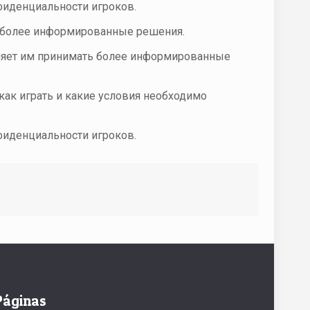
фиденциальности игроков.
ть более информированные решения.
воляет им принимать более информированные
как играть и какие условия необходимо
фиденциальности игроков.
Páginas