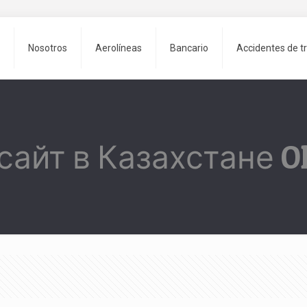
Nosotros
Aerolíneas
Bancario
Accidentes de tr
айт в Казахстане Oli