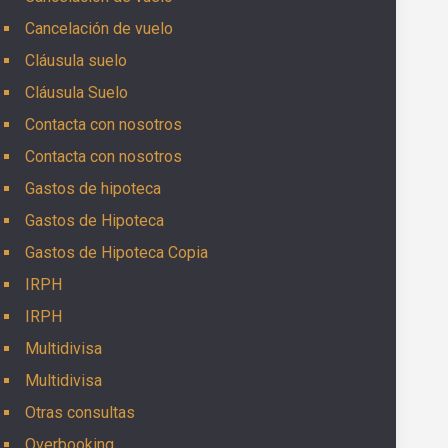
Cancelación de vuelo
Cláusula suelo
Cláusula Suelo
Contacta con nosotros
Contacta con nosotros
Gastos de hipoteca
Gastos de Hipoteca
Gastos de Hipoteca Copia
IRPH
IRPH
Multidivisa
Multidivisa
Otras consultas
Overbooking