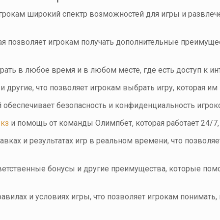
игрокам широкий спектр возможностей для игры и развлеч
ая позволяет игрокам получать дополнительные преимущест
ать в любое время и в любом месте, где есть доступ к ин
 и другие, что позволяет игрокам выбрать игру, которая им
обеспечивает безопасность и конфиденциальность игрок
 кз
и помощь от команды Олимпбет, которая работает 24/7
авках и результатах игр в реальном времени, что позвол
тственные бонусы и другие преимущества, которые помогу
вилах и условиях игры, что позволяет игрокам понимать, 