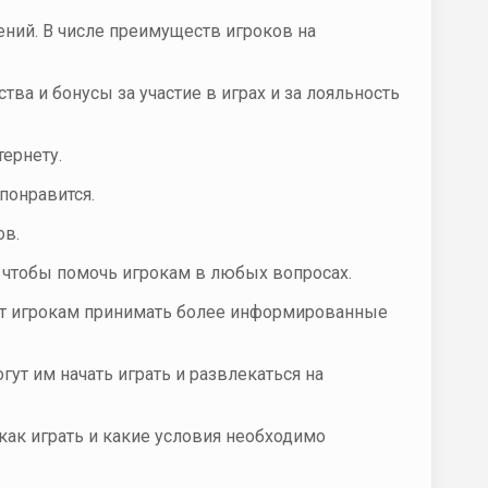
ений. В числе преимуществ игроков на
ва и бонусы за участие в играх и за лояльность
тернету.
 понравится.
ов.
, чтобы помочь игрокам в любых вопросах.
яет игрокам принимать более информированные
т им начать играть и развлекаться на
как играть и какие условия необходимо