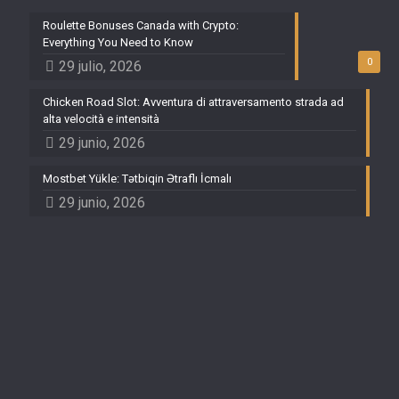
Roulette Bonuses Canada with Crypto:
Everything You Need to Know
0
29 julio, 2026
Chicken Road Slot: Avventura di attraversamento strada ad
alta velocità e intensità
29 junio, 2026
Mostbet Yükle: Tətbiqin Ətraflı İcmalı
29 junio, 2026