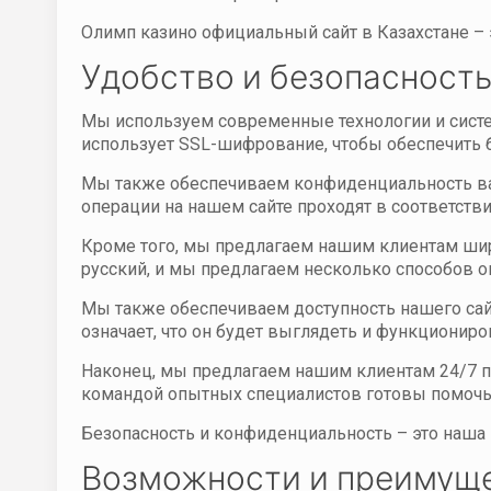
Олимп казино официальный сайт в Казахстане – 
Удобство и безопасность
Мы используем современные технологии и сист
использует SSL-шифрование, чтобы обеспечить
Мы также обеспечиваем конфиденциальность ваш
операции на нашем сайте проходят в соответст
Кроме того, мы предлагаем нашим клиентам шир
русский, и мы предлагаем несколько способов 
Мы также обеспечиваем доступность нашего сайт
означает, что он будет выглядеть и функционир
Наконец, мы предлагаем нашим клиентам 24/7 п
командой опытных специалистов готовы помочь
Безопасность и конфиденциальность – это наша 
Возможности и преимуще