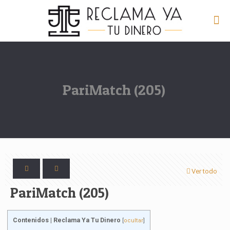
PariMatch (205)
Ver todo
PariMatch (205)
Contenidos | Reclama Ya Tu Dinero
[
ocultar
]