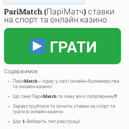
PariMatch (ПаріМатч) ставки
на спорт та онлайн казино
ГРАТИ
Содержимое
ПариMatch – лідер у світі онлайн-букмекерства
та онлайн-казино
Що таке ПариMatch та чому він є популярним?
Зареєструйтеся та почніть ставки на спорт та
грати в онлайн-казино
Шаг 1: Виберіть тип реєстрації