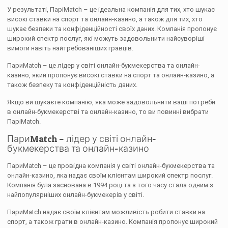
У результаті, ПаріMatch – це ідеальна компанія для тих, хто шукає
високі ставки на спорт та онлайн-казино, а також для тих, хто
шукає безпеки та конфіденційності своїх даних. Компанія пропонує
широкий спектр послуг, які можуть задовольнити найсуворіші
вимоги навіть найтребованіших гравців.
ПариMatch – це лідер у світі онлайн-букмекерства та онлайн-
казино, який пропонує високі ставки на спорт та онлайн-казино, а
також безпеку та конфіденційність даних.
Якщо ви шукаєте компанію, яка може задовольнити ваші потреби
в онлайн-букмекерстві та онлайн-казино, то ви повинні вибрати
ПаріMatch.
ПариMatch – лідер у світі онлайн-
букмекерства та онлайн-казино
ПариMatch – це провідна компанія у світі онлайн-букмекерства та
онлайн-казино, яка надає своїм клієнтам широкий спектр послуг.
Компанія була заснована в 1994 році та з того часу стала одним з
найпопулярніших онлайн-букмекерів у світі.
ПариMatch надає своїм клієнтам можливість робити ставки на
спорт, а також грати в онлайн-казино. Компанія пропонує широкий