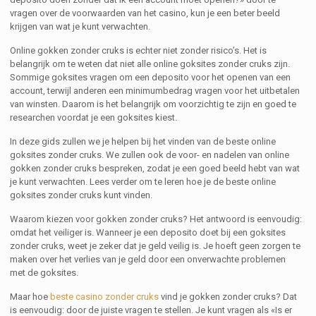
vragen over de voorwaarden van het casino, kun je een beter beeld
krijgen van wat je kunt verwachten.
Online gokken zonder cruks is echter niet zonder risico’s. Het is
belangrijk om te weten dat niet alle online goksites zonder cruks zijn.
Sommige goksites vragen om een deposito voor het openen van een
account, terwijl anderen een minimumbedrag vragen voor het uitbetalen
van winsten. Daarom is het belangrijk om voorzichtig te zijn en goed te
researchen voordat je een goksites kiest.
In deze gids zullen we je helpen bij het vinden van de beste online
goksites zonder cruks. We zullen ook de voor- en nadelen van online
gokken zonder cruks bespreken, zodat je een goed beeld hebt van wat
je kunt verwachten. Lees verder om te leren hoe je de beste online
goksites zonder cruks kunt vinden.
Waarom kiezen voor gokken zonder cruks? Het antwoord is eenvoudig:
omdat het veiliger is. Wanneer je een deposito doet bij een goksites
zonder cruks, weet je zeker dat je geld veilig is. Je hoeft geen zorgen te
maken over het verlies van je geld door een onverwachte problemen
met de goksites.
Maar hoe
beste casino zonder cruks
vind je gokken zonder cruks? Dat
is eenvoudig: door de juiste vragen te stellen. Je kunt vragen als «Is er