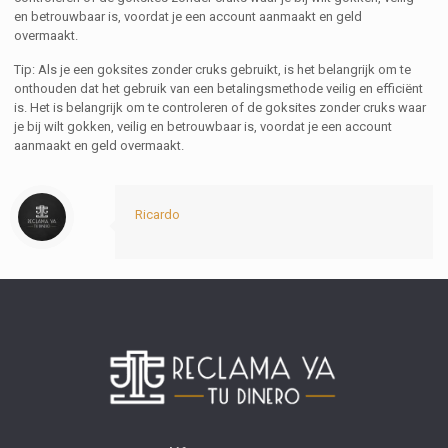
en betrouwbaar is, voordat je een account aanmaakt en geld
overmaakt.
Tip: Als je een goksites zonder cruks gebruikt, is het belangrijk om te
onthouden dat het gebruik van een betalingsmethode veilig en efficiënt
is. Het is belangrijk om te controleren of de goksites zonder cruks waar
je bij wilt gokken, veilig en betrouwbaar is, voordat je een account
aanmaakt en geld overmaakt.
Ricardo