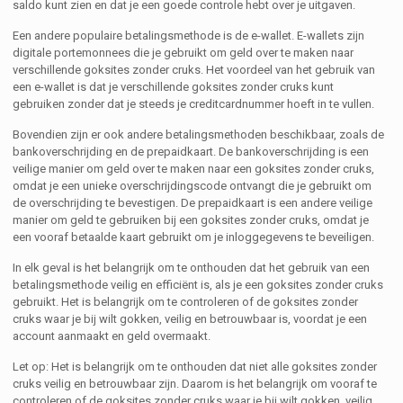
saldo kunt zien en dat je een goede controle hebt over je uitgaven.
Een andere populaire betalingsmethode is de e-wallet. E-wallets zijn
digitale portemonnees die je gebruikt om geld over te maken naar
verschillende goksites zonder cruks. Het voordeel van het gebruik van
een e-wallet is dat je verschillende goksites zonder cruks kunt
gebruiken zonder dat je steeds je creditcardnummer hoeft in te vullen.
Bovendien zijn er ook andere betalingsmethoden beschikbaar, zoals de
bankoverschrijding en de prepaidkaart. De bankoverschrijding is een
veilige manier om geld over te maken naar een goksites zonder cruks,
omdat je een unieke overschrijdingscode ontvangt die je gebruikt om
de overschrijding te bevestigen. De prepaidkaart is een andere veilige
manier om geld te gebruiken bij een goksites zonder cruks, omdat je
een vooraf betaalde kaart gebruikt om je inloggegevens te beveiligen.
In elk geval is het belangrijk om te onthouden dat het gebruik van een
betalingsmethode veilig en efficiënt is, als je een goksites zonder cruks
gebruikt. Het is belangrijk om te controleren of de goksites zonder
cruks waar je bij wilt gokken, veilig en betrouwbaar is, voordat je een
account aanmaakt en geld overmaakt.
Let op: Het is belangrijk om te onthouden dat niet alle goksites zonder
cruks veilig en betrouwbaar zijn. Daarom is het belangrijk om vooraf te
controleren of de goksites zonder cruks waar je bij wilt gokken, veilig