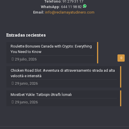
Teléfono:
91 279 31 17
WhatsApp:
644 11 98 82
Email:
info@reclamayatudinero.com
Entradas recientes
Roulette Bonuses Canada with Crypto: Everything
You Need to Know
0
29 julio, 2026
Chicken Road Slot: Avventura di attraversamento strada ad alta
velocità e intensità
29 junio, 2026
Mostbet Yükle: Tətbiqin Ətraflı İcmalı
29 junio, 2026