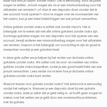
Maar hoe vind je casino zonder cruks? Dat is eenvoudig: door de juiste
vragen te stellen. Je kunt vragen als «Is er een minimumbedrag voor het
uitbetalen van winsten?» of «Kan ik een deposito doen zonder dat ik
een account moet openen?» door te vragen over de voorwaarden van
het casino, kun je een beter beeld krijgen van wat je kunt verwachten.
Online gokken zonder cruks is echter niet zonder risico’s. Het is
belangrijk om te weten dat niet alle online goksites zonder cruks zijn.
Sommige goksites vragen om een deposito voor het openen van een
account, terwijl anderen een minimumbedrag vragen voor het uitbetalen
van winsten. Daarom is het belangrijk om voorzichtig te zijn en goed te
researchen voordat je een goksites kiest.
In deze gids zullen we je helpen bij het vinden van de beste online
goksites zonder cruks. We zullen ook de voor- en nadelen van online
gokken zonder cruks bespreken, zodat je een goed beeld hebt van wat
je kunt verwachten. Lees verder om te leren hoe je de beste online
goksites zonder cruks kunt vinden.
Waarom kiezen voor goksite zonder cruks? Het antwoord is eenvoudig:
omdat het veiliger is. Wanneer je een deposito doet bij een goksite
zonder cruks, weet je zeker dat je geld veilig is. Je hoeft geen zorgen te
maken over het verlies van je geld door een onverwachte problemen
met de goksite.