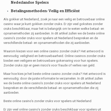
Nederlandse Spelers
Betalingsmethoden: Veilig en Efficiënt
Als gokker uit Nederland, zoek je naar een veilig en betrouwbaar online
casino waar je kunt gokken zonder cruks. Er zijn veel goksites zonder
cruks beschikbaar, maar het is belangrijk om te weten welke betaal- en
opnamemethoden zij aanbieden. In dit artikel zullen we de beste online
casino’s zonder cruks voor spelers uit Nederland bespreken en de
verschillende betaal- en opnamemethoden die zij aanbieden.
Waarom kiezen voor een online casino zonder cruks? Het antwoord is
eenvoudig: veiligheid en betrouwbaarheid. Online casinos zonder cruks
bieden een veiligere en betrouwbare gokervaring voor hun spelers.
Zonder cruks zijn er geen risico’s voor fraude of verlies van geld.
Maar hoe kies je het beste online casino zonder cruks? Het antwoord is
eenvoudig: door de juiste informatie te verzamelen. In dit artikel zullen
we de beste online casino’s zonder cruks voor spelers uit Nederland
bespreken en de verschillende betaal- en opnamemethoden die zij
aanbieden.
Beste online casino’s zonder cruks voor spelers uit Nederland
Er zijn veel online casino’s zonder cruks beschikbaar voor spelers uit