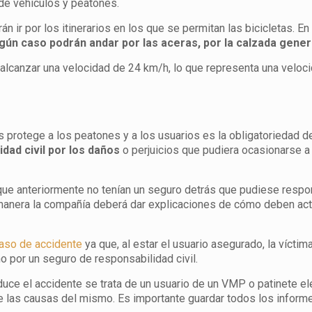
 de vehículos y peatones.
án ir por los itinerarios en los que se permitan las bicicletas. 
gún caso podrán andar por las aceras, por la calzada general
lcanzar una velocidad de 24 km/h, lo que representa una veloci
protege a los peatones y a los usuarios es la obligatoriedad de
dad civil por los daños
o perjuicios que pudiera ocasionarse a 
e anteriormente no tenían un seguro detrás que pudiese respon
a manera la compañía deberá dar explicaciones de cómo deben ac
aso de accidente
ya que, al estar el usuario asegurado, la vícti
 no por un seguro de responsabilidad civil.
oduce el accidente se trata de un usuario de un VMP o patinete el
eje las causas del mismo. Es importante guardar todos los infor