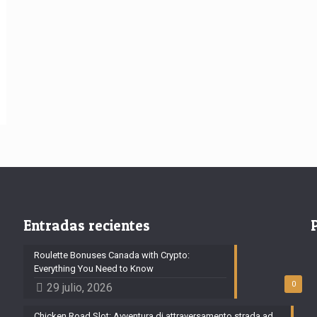
Entradas recientes
Roulette Bonuses Canada with Crypto:
Everything You Need to Know
0
29 julio, 2026
Chicken Road Slot: Avventura di attraversamento strada ad