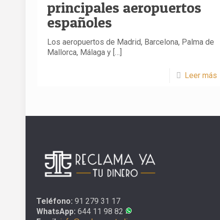
principales aeropuertos
españoles
Los aeropuertos de Madrid, Barcelona, Palma de
Mallorca, Málaga y
[…]
Leer más
Teléfono:
91 279 31 17
WhatsApp:
644 11 98 82