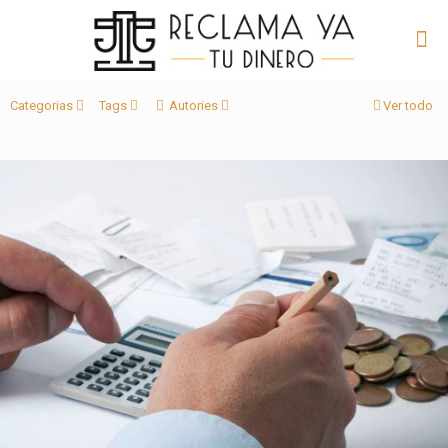
Categorias
Tags
Autories
Ver todo