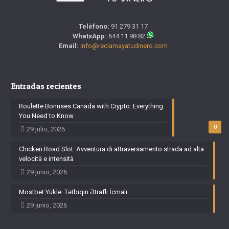
Teléfono:
91 279 31 17
WhatsApp:
644 11 98 82
Email:
info@reclamayatudinero.com
Entradas recientes
Roulette Bonuses Canada with Crypto: Everything
You Need to Know
0
29 julio, 2026
Chicken Road Slot: Avventura di attraversamento strada ad alta
velocità e intensità
29 junio, 2026
Mostbet Yükle: Tətbiqin Ətraflı İcmalı
29 junio, 2026