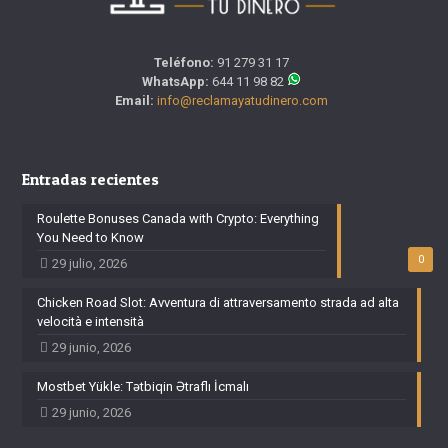
Teléfono:
91 279 31 17
WhatsApp:
644 11 98 82
Email:
info@reclamayatudinero.com
Entradas recientes
Roulette Bonuses Canada with Crypto: Everything
You Need to Know
0
29 julio, 2026
Chicken Road Slot: Avventura di attraversamento strada ad alta
velocità e intensità
29 junio, 2026
Mostbet Yükle: Tətbiqin Ətraflı İcmalı
29 junio, 2026