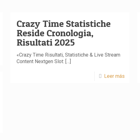
Crazy Time Statistiche
Reside Cronologia,
Risultati 2025
«Crazy Time Risultati, Statistiche & Live Stream
Content Nextgen Slot:
[…]
Leer más