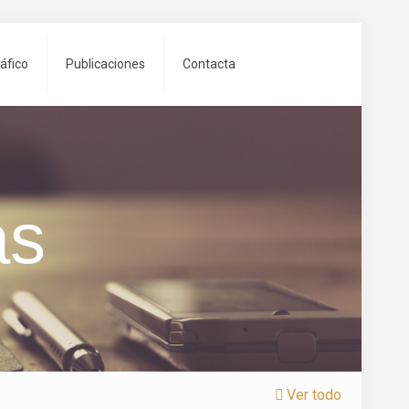
áfico
Publicaciones
Contacta
as
Ver todo